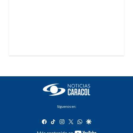
Síguenos en:
facebook
tiktok
instagram
twitter
whatsapp
google
youtube-
Más contenido en