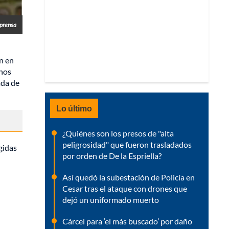
prensa
n en
unos
ada de
Lo último
¿Quiénes son los presos de "alta
peligrosidad" que fueron trasladados
gidas
por orden de De la Espriella?
Así quedó la subestación de Policía en
Cesar tras el ataque con drones que
dejó un uniformado muerto
Cárcel para ‘el más buscado’ por daño