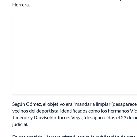
Herrera.
Según Gómez, el objetivo era "mandar a limpiar (desaparecer)
vecinos del deportista, identificados como los hermanos V
Jiménez y Diuviseldo Torres Vega, "desaparecidos el 23 de o
judicial.
En ese sentido, Herrera afirmó, según la publicación de este