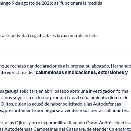
mingo 9 de agosto de 2026: así funcionará la medida
racé: actividad registrada es la máxima alcanzada
, aunque rechazó dar declaraciones a la prensa, su abogado, Hernand
nte es víctima de
"calumniosas sindicaciones, extorsiones y
sagasugá solicitara en abril pasado abrir una investigación formal
vecinos suyos. La orden se produjo tras el señalamiento directo del
jitos, quien lo acusó de haber solicitado a las Autodefensas
, presuntamente por negarse a venderle sus tierras colindantes.
, alias Ojitos y otro exparamilitar llamado Óscar Andrés Huertas,
 las Autodefensas Campesinas del Casanare, de atender un encargo