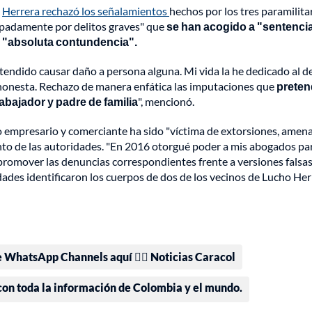
,
Herrera rechazó los señalamientos
hechos por los tres paramilita
ipadamente por delitos graves" que
se han acogido a "sentenci
n "absoluta contundencia".
tendido causar daño a persona alguna. Mi vida la he dedicado al d
ma honesta. Rechazo de manera enfática las imputaciones que
prete
abajador y padre de familia
", mencionó.
omo empresario y comerciante ha sido "víctima de extorsiones, amen
nto de las autoridades. "En 2016 otorgué poder a mis abogados pa
y promover las denuncias correspondientes frente a versiones falsas
ridades identificaron los cuerpos de dos de los vecinos de Lucho He
e WhatsApp Channels aquí 👉🏻 Noticias Caracol
 con toda la información de Colombia y el mundo.