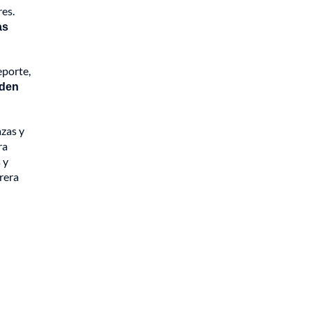
res.
as
eporte,
nden
azas y
ra
 y
rrera