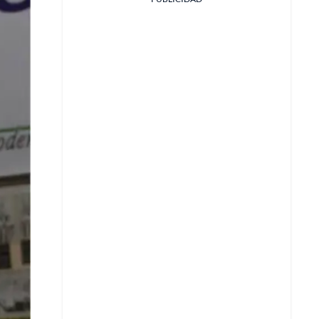
Facebook
X
Whatsapp
Copiar enlace
Telegram
LinkedIn