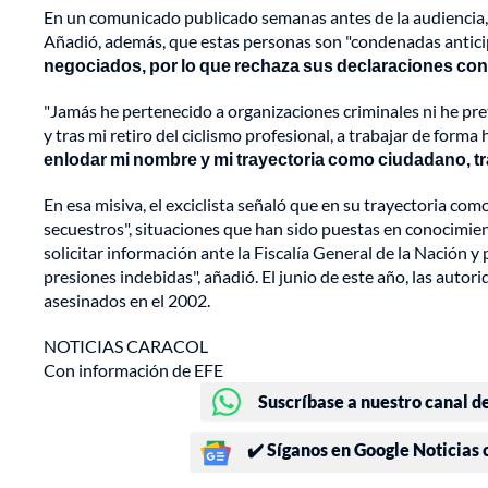
En un comunicado publicado semanas antes de la audiencia
Añadió, además, que estas personas son "condenadas antic
negociados, por lo que rechaza sus declaraciones co
"Jamás he pertenecido a organizaciones criminales ni he pre
y tras mi retiro del ciclismo profesional, a trabajar de for
enlodar mi nombre y mi trayectoria como ciudadano, tr
En esa misiva, el exciclista señaló que en su trayectoria c
secuestros", situaciones que han sido puestas en conocimie
solicitar información ante la Fiscalía General de la Nación 
presiones indebidas", añadió. El junio de este año, las auto
asesinados en el 2002.
NOTICIAS CARACOL
Con información de EFE
Suscríbase a nuestro canal d
✔️ Síganos en Google Noticias