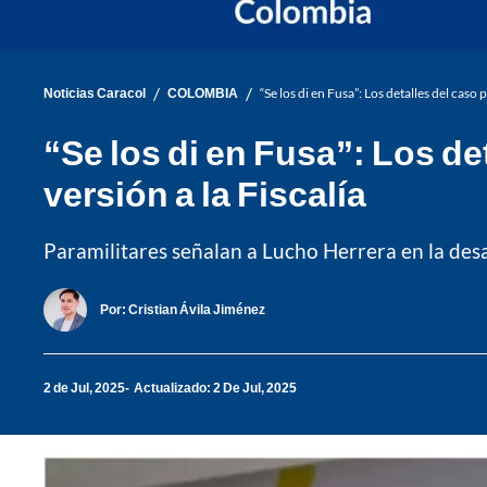
/
/
Noticias Caracol
COLOMBIA
“Se los di en Fusa”: Los detalles del caso
“Se los di en Fusa”: Los de
versión a la Fiscalía
Paramilitares señalan a Lucho Herrera en la des
Por:
Cristian Ávila Jiménez
2 de Jul, 2025
Actualizado: 2 De Jul, 2025