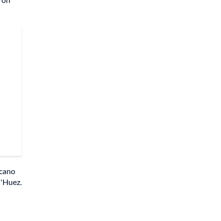
icano
d'Huez.