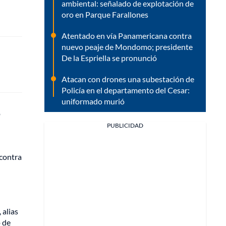
ambiental: señalado de explotación de
oro en Parque Farallones
Atentado en vía Panamericana contra
nuevo peaje de Mondomo; presidente
De la Espriella se pronunció
Atacan con drones una subestación de
Policía en el departamento del Cesar:
uniformado murió
o
PUBLICIDAD
 contra
 alias
 de