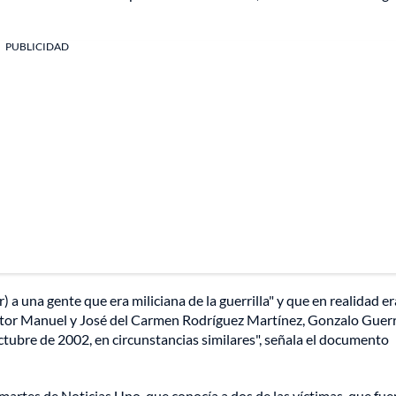
PUBLICIDAD
 a una gente que era miliciana de la guerrilla" y que en realidad e
íctor Manuel y José del Carmen Rodríguez Martínez, Gonzalo Guer
ctubre de 2002, en circunstancias similares", señala el documento
 martes de Noticias Uno, que conocía a dos de las víctimas, que fu