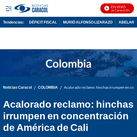
EN VIVO
Noticias Caracol En Vivo
Tendencias:
DÉFICIT FISCAL
MURIÓ ALFONSO LIZARAZO
ABELARDO
PUBLICIDAD
/
/
Noticias Caracol
COLOMBIA
Acalorado reclamo: hinchas irrumpen en conc
Acalorado reclamo: hinchas
irrumpen en concentración
de América de Cali