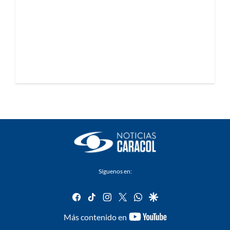
Síguenos en:
facebook
tiktok
instagram
twitter
whatsapp
google
youtube-
Más contenido en
footer