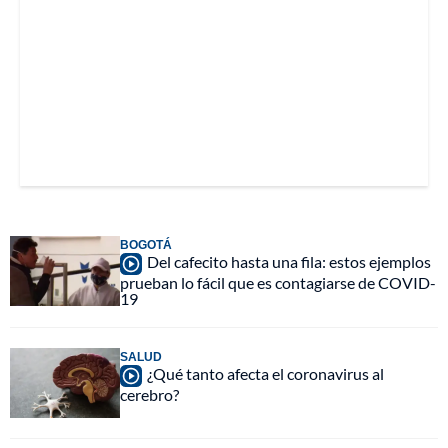
BOGOTÁ
Del cafecito hasta una fila: estos ejemplos
prueban lo fácil que es contagiarse de COVID-
19
SALUD
¿Qué tanto afecta el coronavirus al
cerebro?