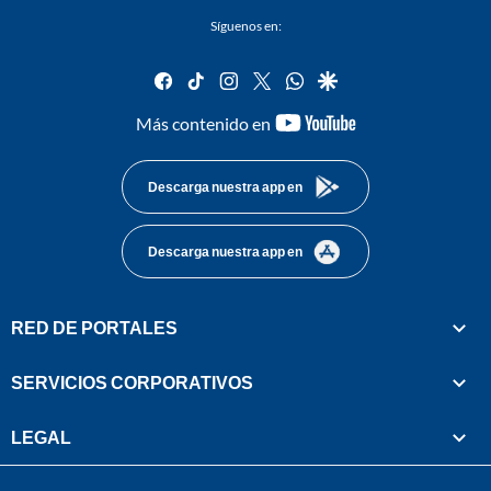
Síguenos en:
facebook
tiktok
instagram
twitter
whatsapp
google
youtube-
Más contenido en
footer
Descarga nuestra app en
Descarga nuestra app en
RED DE PORTALES
SERVICIOS CORPORATIVOS
LEGAL