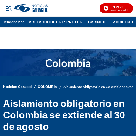
EN VIVO
Noticias Caracol En Vivo
Tendencias:
ABELARDO DE LA ESPRIELLA
GABINETE
ACCIDENTE 
PUBLICIDAD
/
/
Noticias Caracol
COLOMBIA
Aislamiento obligatorio en Colombia se extien
Aislamiento obligatorio en
Colombia se extiende al 30
de agosto