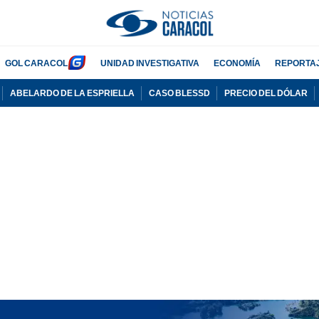
GOL CARACOL
UNIDAD INVESTIGATIVA
ECONOMÍA
REPORTA
ABELARDO DE LA ESPRIELLA
CASO BLESSD
PRECIO DEL DÓLAR
PUBLICIDAD