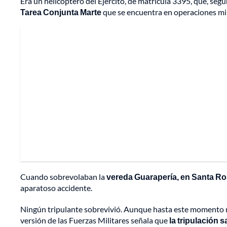
Era un helicóptero del Ejército, de matrícula 3395, que, según
Tarea Conjunta Marte
que se encuentra en operaciones milit
Cuando sobrevolaban la
vereda Guarapería, en Santa Ros
aparatoso accidente.
Ningún tripulante sobrevivió. Aunque hasta este momento no
versión de las Fuerzas Militares señala que
la tripulación sa