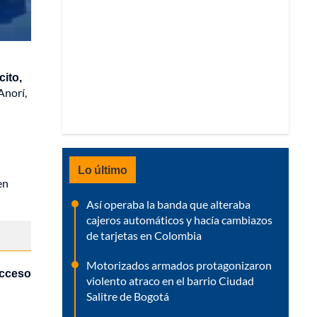
cito,
Anorí,
Lo último
en
Así operaba la banda que alteraba
cajeros automáticos y hacía cambiazos
de tarjetas en Colombia
Motorizados armados protagonizaron
acceso
violento atraco en el barrio Ciudad
Salitre de Bogotá