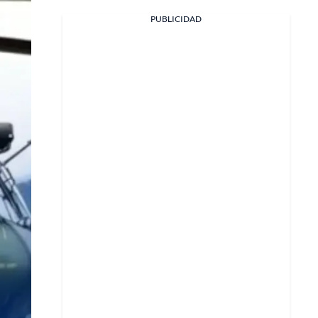
PUBLICIDAD
Facebook
X
Whatsapp
Copiar enlace
Telegram
LinkedIn