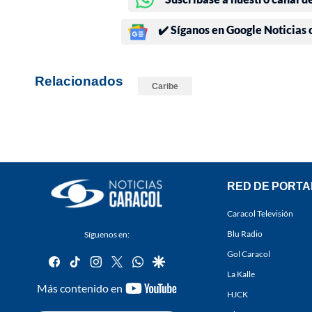
✔️ Síganos en Google Noticias
Relacionados
Caribe
RED DE PORTA
Caracol Televisión
Blu Radio
Síguenos en:
Gol Caracol
facebook
tiktok
instagram
twitter
whatsapp
google
La Kalle
youtube-
Más contenido en
HJCK
footer