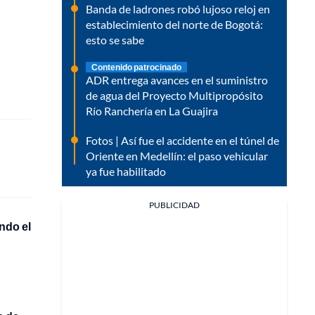
Banda de ladrones robó lujoso reloj en
establecimiento del norte de Bogotá:
esto se sabe
Contenido patrocinado
ADR entrega avances en el suministro
de agua del Proyecto Multipropósito
Río Ranchería en La Guajira
Fotos | Así fue el accidente en el túnel de
Oriente en Medellín: el paso vehicular
ya fue habilitado
PUBLICIDAD
ndo el