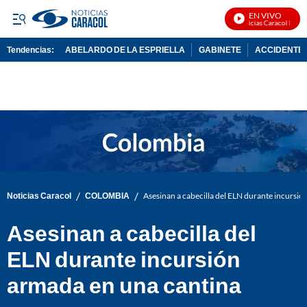
EN VIVO
Noticias Caracol En Viv
Tendencias:
ABELARDO DE LA ESPRIELLA
GABINETE
ACCIDENTE 
PUBLICIDAD
/
/
Noticias Caracol
COLOMBIA
Asesinan a cabecilla del ELN durante incursió
Asesinan a cabecilla del
ELN durante incursión
armada en una cantina