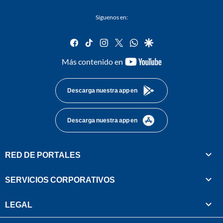
Síguenos en:
facebook
tiktok
instagram
twitter
whatsapp
google
youtube-
Más contenido en
footer
Descarga nuestra app en
Descarga nuestra app en
RED DE PORTALES
SERVICIOS CORPORATIVOS
LEGAL