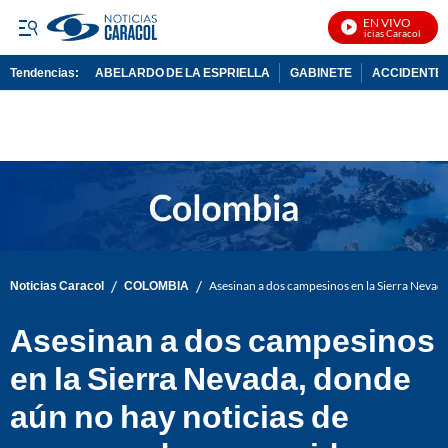
EN VIVO
Noticias Caracol En Viv
Tendencias:
ABELARDO DE LA ESPRIELLA
GABINETE
ACCIDENTE 
PUBLICIDAD
/
/
Noticias Caracol
COLOMBIA
Asesinan a dos campesinos en la Sierra Nevad
Asesinan a dos campesinos
en la Sierra Nevada, donde
aún no hay noticias de