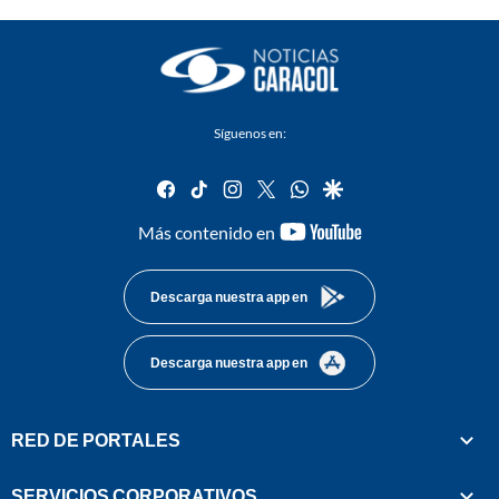
Síguenos en:
facebook
tiktok
instagram
twitter
whatsapp
google
youtube-
Más contenido en
footer
Descarga nuestra app en
Descarga nuestra app en
RED DE PORTALES
SERVICIOS CORPORATIVOS