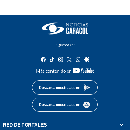
Síguenos en:
facebook
tiktok
instagram
twitter
whatsapp
google
youtube-
Más contenido en
footer
Descarga nuestra app en
Descarga nuestra app en
RED DE PORTALES