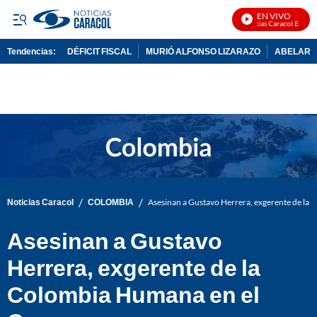
EN VIVO
Noticias Caracol En Vivo
Tendencias:
DÉFICIT FISCAL
MURIÓ ALFONSO LIZARAZO
ABELARDO
PUBLICIDAD
/
/
Noticias Caracol
COLOMBIA
Asesinan a Gustavo Herrera, exgerente de la
Asesinan a Gustavo
Herrera, exgerente de la
Colombia Humana en el