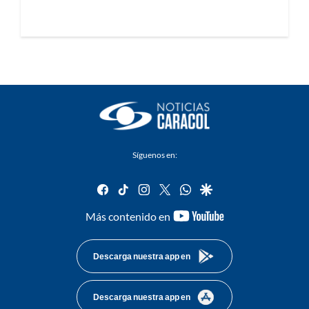
Síguenos en:
facebook
tiktok
instagram
twitter
whatsapp
google
youtube-
Más contenido en
footer
Descarga nuestra app en
Descarga nuestra app en