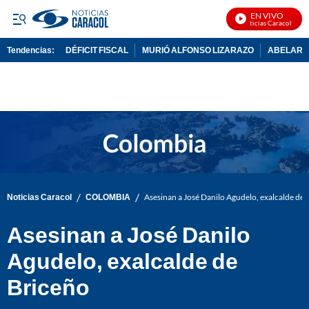
EN VIVO
Noticias Caracol En Vi
Tendencias:
DÉFICIT FISCAL
MURIÓ ALFONSO LIZARAZO
ABELARDO
PUBLICIDAD
/
/
Noticias Caracol
COLOMBIA
Asesinan a José Danilo Agudelo, exalcalde de 
Asesinan a José Danilo
Agudelo, exalcalde de
Briceño