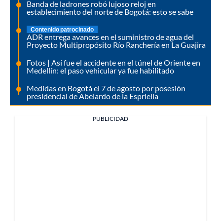
Banda de ladrones robó lujoso reloj en
establecimiento del norte de Bogotá: esto se sabe
Contenido patrocinado
ADR entrega avances en el suministro de agua del
Proyecto Multipropósito Río Ranchería en La Guajira
Fotos | Así fue el accidente en el túnel de Oriente en
Medellín: el paso vehicular ya fue habilitado
Medidas en Bogotá el 7 de agosto por posesión
presidencial de Abelardo de la Espriella
PUBLICIDAD