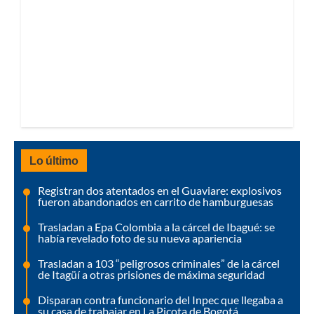
Lo último
Registran dos atentados en el Guaviare: explosivos
fueron abandonados en carrito de hamburguesas
Trasladan a Epa Colombia a la cárcel de Ibagué: se
había revelado foto de su nueva apariencia
Trasladan a 103 “peligrosos criminales” de la cárcel
de Itagüí a otras prisiones de máxima seguridad
Disparan contra funcionario del Inpec que llegaba a
su casa de trabajar en La Picota de Bogotá