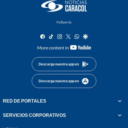
Follow Us
facebook
tiktok
instagram
twitter
whatsapp
google
youtube-
More content in
footer
Descarga nuestra app en
Descarga nuestra app en
RED DE PORTALES
SERVICIOS CORPORATIVOS