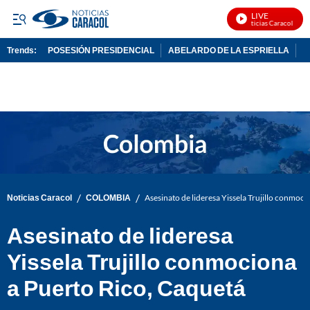
LIVE
Noticias Caracol En Vi
Trends:
POSESIÓN PRESIDENCIAL
ABELARDO DE LA ESPRIELLA
C
ADVERTISEMENT
/
/
Noticias Caracol
COLOMBIA
Asesinato de lideresa Yissela Trujillo conmoc
Asesinato de lideresa
Yissela Trujillo conmociona
a Puerto Rico, Caquetá