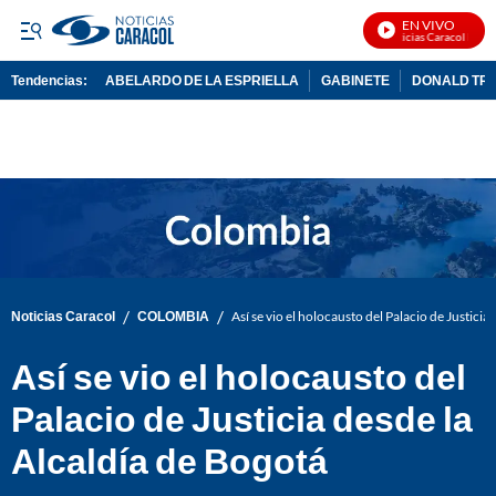
EN VIVO
Noticias Caracol En Viv
Tendencias:
ABELARDO DE LA ESPRIELLA
GABINETE
DONALD TR
PUBLICIDAD
/
/
Noticias Caracol
COLOMBIA
Así se vio el holocausto del Palacio de Justicia
Así se vio el holocausto del
Palacio de Justicia desde la
Alcaldía de Bogotá