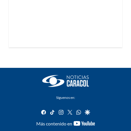
Síguenos en:
facebook
tiktok
instagram
twitter
whatsapp
google
youtube-
Más contenido en
footer