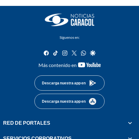
Síguenos en:
facebook
tiktok
instagram
twitter
whatsapp
google
youtube-
Más contenido en
footer
Descarga nuestra app en
Descarga nuestra app en
RED DE PORTALES
SERVICIOS CORPORATIVOS