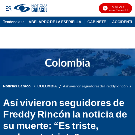
EN VIVO
Noticias Caracol En Viv
Tendencias:
ABELARDO DE LA ESPRIELLA
GABINETE
ACCIDENTE 
PUBLICIDAD
/
/
Noticias Caracol
COLOMBIA
Así vivieron seguidores de Freddy Rincón la noti
Así vivieron seguidores de
Freddy Rincón la noticia de
su muerte: “Es triste,