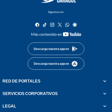
Síguenos en:
facebook
tiktok
instagram
twitter
whatsapp
google
youtube-
Más contenido en
footer
Descarga nuestra app en
Descarga nuestra app en
RED DE PORTALES
SERVICIOS CORPORATIVOS
LEGAL