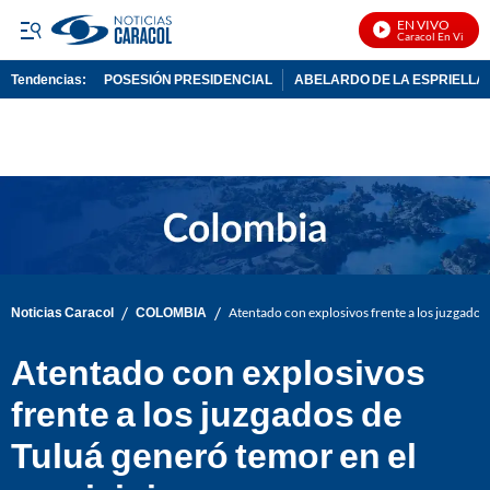
EN VIVO
Noticias Caracol En Vivo
Tendencias:
POSESIÓN PRESIDENCIAL
ABELARDO DE LA ESPRIELLA
PUBLICIDAD
/
/
Noticias Caracol
COLOMBIA
Atentado con explosivos frente a los juzgados
Atentado con explosivos
frente a los juzgados de
Tuluá generó temor en el