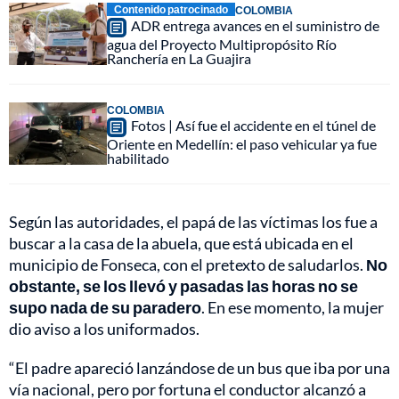
Contenido patrocinado
COLOMBIA
ADR entrega avances en el suministro de
agua del Proyecto Multipropósito Río
Ranchería en La Guajira
COLOMBIA
Fotos | Así fue el accidente en el túnel de
Oriente en Medellín: el paso vehicular ya fue
habilitado
Según las autoridades, el papá de las víctimas los fue a
buscar a la casa de la abuela, que está ubicada en el
municipio de Fonseca, con el pretexto de saludarlos.
No
obstante, se los llevó y pasadas las horas no se
supo nada de su paradero
. En ese momento, la mujer
dio aviso a los uniformados.
“El padre apareció lanzándose de un bus que iba por una
vía nacional, pero por fortuna el conductor alcanzó a