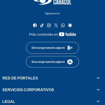
Síguenos en:
facebook
tiktok
instagram
twitter
whatsapp
google
youtube-
Más contenido en
footer
Descarga nuestra app en
Descarga nuestra app en
RED DE PORTALES
SERVICIOS CORPORATIVOS
LEGAL