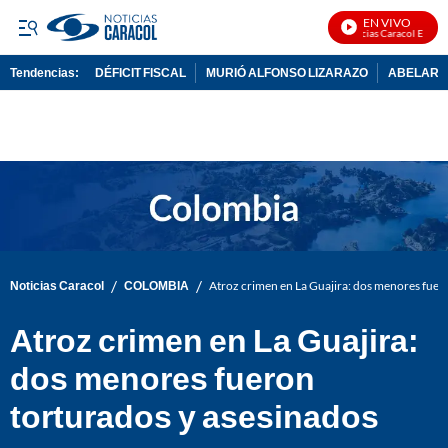
EN VIVO
Noticias Caracol En Vivo
Tendencias:
DÉFICIT FISCAL
MURIÓ ALFONSO LIZARAZO
ABELARDO
PUBLICIDAD
/
/
Noticias Caracol
COLOMBIA
Atroz crimen en La Guajira: dos menores fuer
Atroz crimen en La Guajira:
dos menores fueron
torturados y asesinados