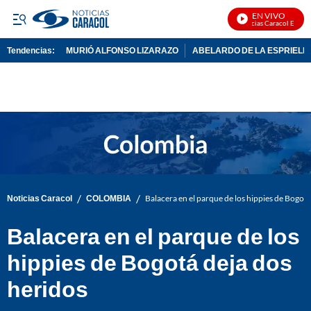
EN VIVO
Noticias Caracol En Vivo
Tendencias:
MURIÓ ALFONSO LIZARAZO
ABELARDO DE LA ESPRIELL
PUBLICIDAD
/
/
Noticias Caracol
COLOMBIA
Balacera en el parque de los hippies de Bogotá
Balacera en el parque de los
hippies de Bogotá deja dos
heridos