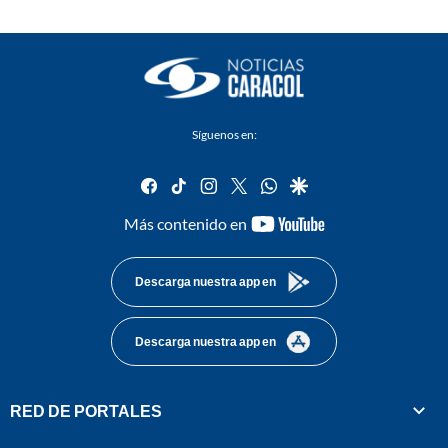
Síguenos en:
facebook
tiktok
instagram
twitter
whatsapp
google
youtube-
Más contenido en
footer
Descarga nuestra app en
Descarga nuestra app en
RED DE PORTALES