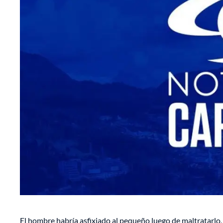
El hombre habría asfixiado al pequeño luego de maltratarlo,