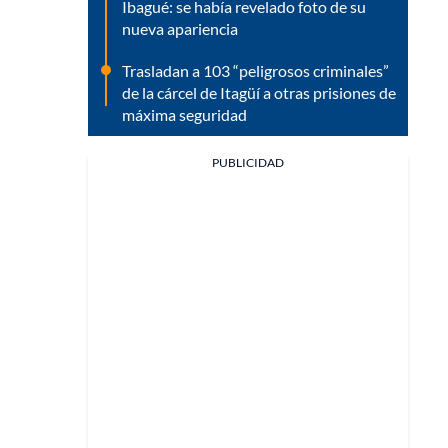
Ibagué: se había revelado foto de su
nueva apariencia
Trasladan a 103 “peligrosos criminales”
de la cárcel de Itagüí a otras prisiones de
máxima seguridad
PUBLICIDAD