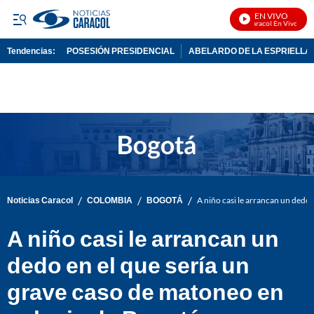
EN VIVO
Noticias Caracol En Vivo
Tendencias:
POSESIÓN PRESIDENCIAL
ABELARDO DE LA ESPRIELLA
PUBLICIDAD
/
/
/
Noticias Caracol
COLOMBIA
BOGOTÁ
A niño casi le arrancan un dedo 
A niño casi le arrancan un
dedo en el que sería un
grave caso de matoneo en