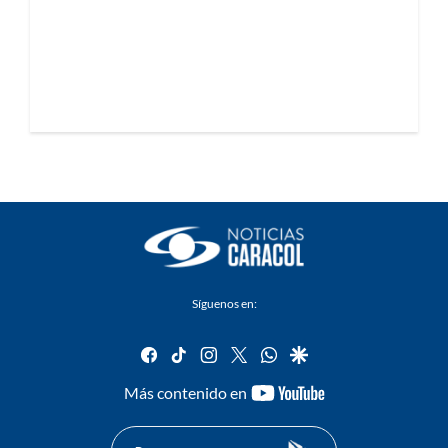
Síguenos en:
facebook
tiktok
instagram
twitter
whatsapp
google
youtube-
Más contenido en
footer