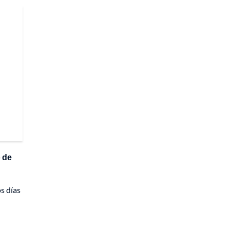
o de
s días