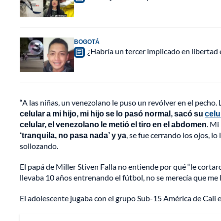
BOGOTÁ
¿Habría un tercer implicado en libertad
“A las niñas, un venezolano le puso un revólver en el pecho. Le
celular a mi hijo, mi hijo se lo pasó normal, sacó su
celu
celular, el venezolano le metió el tiro en el abdomen
. Mi
‘tranquila, no pasa nada’ y ya
, se fue cerrando los ojos, lo
sollozando.
El papá de Miller Stiven Falla no entiende por qué “le cortar
llevaba 10 años entrenando el fútbol, no se merecía que me le 
El adolescente jugaba con el grupo Sub-15 América de Cali 