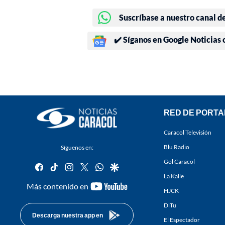
Suscríbase a nuestro canal d
✔️ Síganos en Google Noticias
RED DE PORTA
Caracol Televisión
Blu Radio
Síguenos en:
Gol Caracol
facebook
tiktok
instagram
twitter
whatsapp
google
La Kalle
youtube-
Más contenido en
HJCK
footer
DiTu
Descarga nuestra app en
El Espectador