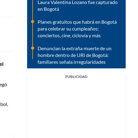
Laura Valentina Lozano fue capturado
en Bogotá
Planes gratuitos que habrá en Bogotá
para celebrar su cumpleaños:
conciertos, cine, ciclovía y más
Denuncian la extraña muerte de un
hombre dentro de URI de Bogotá:
familiares señala irregularidades
el
PUBLICIDAD
regó
bol,