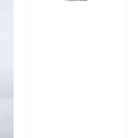
Facebook
X
Whatsapp
Copiar enlace
Telegram
LinkedIn