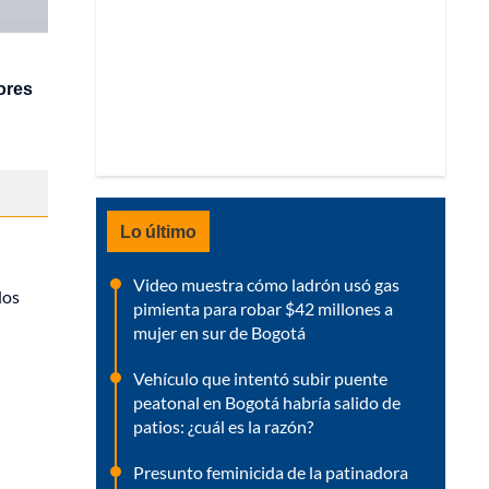
iores
Lo último
Video muestra cómo ladrón usó gas
dos
pimienta para robar $42 millones a
mujer en sur de Bogotá
Vehículo que intentó subir puente
peatonal en Bogotá habría salido de
patios: ¿cuál es la razón?
Presunto feminicida de la patinadora