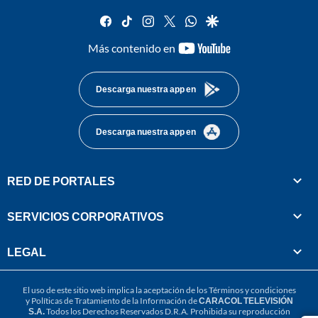
facebook
tiktok
instagram
twitter
whatsapp
google
youtube-
Más contenido en
footer
Descarga nuestra app en
Descarga nuestra app en
RED DE PORTALES
SERVICIOS CORPORATIVOS
LEGAL
El uso de este sitio web implica la aceptación de los
Términos y condiciones
y
Políticas de Tratamiento de la Información
de
CARACOL TELEVISIÓN
S.A.
Todos los Derechos Reservados D.R.A. Prohibida su reproducción