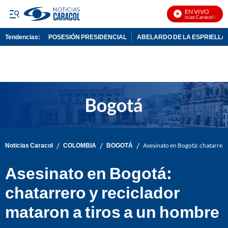
EN VIVO
Noticias Caracol En Viv
Tendencias:
POSESIÓN PRESIDENCIAL
ABELARDO DE LA ESPRIELLA
PUBLICIDAD
/
/
/
Noticias Caracol
COLOMBIA
BOGOTÁ
Asesinato en Bogotá: chatarrero
Asesinato en Bogotá:
chatarrero y reciclador
mataron a tiros a un hombre