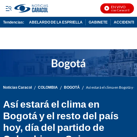
EN VIVO
Noticias Caracol En Vivo
Tendencias:
ABELARDO DE LA ESPRIELLA
GABINETE
ACCIDENTE 
PUBLICIDAD
/
/
/
Noticias Caracol
COLOMBIA
BOGOTÁ
Así estará el clima en Bogotá y el
Así estará el clima en
Bogotá y el resto del país
hoy, día del partido de