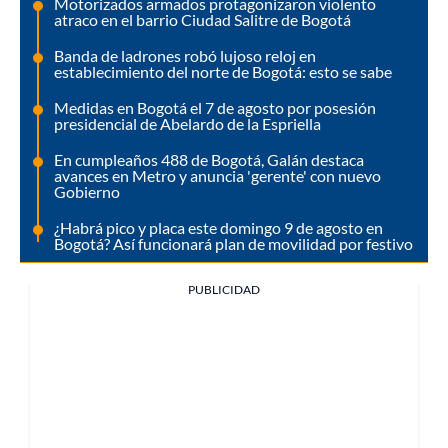
Motorizados armados protagonizaron violento
atraco en el barrio Ciudad Salitre de Bogotá
Banda de ladrones robó lujoso reloj en
establecimiento del norte de Bogotá: esto se sabe
Medidas en Bogotá el 7 de agosto por posesión
presidencial de Abelardo de la Espriella
En cumpleaños 488 de Bogotá, Galán destaca
avances en Metro y anuncia 'gerente' con nuevo
Gobierno
¿Habrá pico y placa este domingo 9 de agosto en
Bogotá? Así funcionará plan de movilidad por festivo
PUBLICIDAD