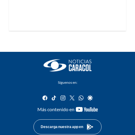
Síguenos en:
facebook
tiktok
instagram
twitter
whatsapp
google
youtube-
Más contenido en
footer
Descarga nuestra app en