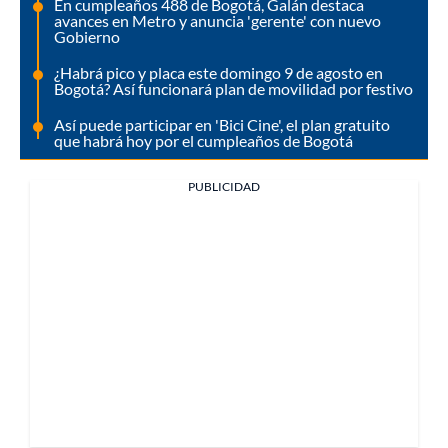
En cumpleaños 488 de Bogotá, Galán destaca
avances en Metro y anuncia 'gerente' con nuevo
Gobierno
¿Habrá pico y placa este domingo 9 de agosto en
Bogotá? Así funcionará plan de movilidad por festivo
Así puede participar en 'Bici Cine', el plan gratuito
que habrá hoy por el cumpleaños de Bogotá
PUBLICIDAD