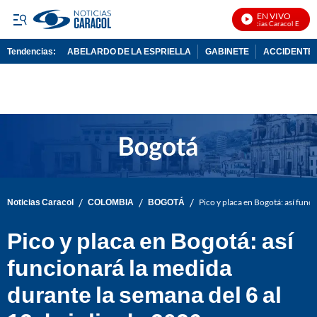
EN VIVO
Noticias Caracol En Vivo
Tendencias:
ABELARDO DE LA ESPRIELLA
GABINETE
ACCIDENTE 
PUBLICIDAD
/
/
/
Noticias Caracol
COLOMBIA
BOGOTÁ
Pico y placa en Bogotá: así func
Pico y placa en Bogotá: así
funcionará la medida
durante la semana del 6 al