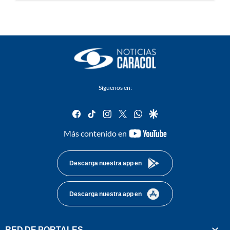
Síguenos en:
facebook
tiktok
instagram
twitter
whatsapp
google
youtube-
Más contenido en
footer
Descarga nuestra app en
Descarga nuestra app en
RED DE PORTALES