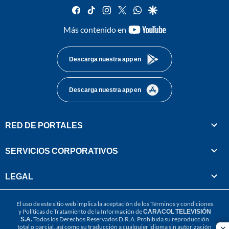
facebook
tiktok
instagram
twitter
whatsapp
google
youtube-
Más contenido en
footer
Descarga nuestra app en
Descarga nuestra app en
RED DE PORTALES
SERVICIOS CORPORATIVOS
LEGAL
El uso de este sitio web implica la aceptación de los
Términos y condiciones
y
Políticas de Tratamiento de la Información
de
CARACOL TELEVISIÓN
S.A.
Todos los Derechos Reservados D.R.A. Prohibida su reproducción
total o parcial, así como su traducción a cualquier idioma sin autorización