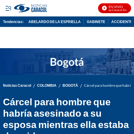
EN VIVO
Noticias Caracol En Vivo
Tendencias:
ABELARDO DE LA ESPRIELLA
GABINETE
ACCIDENTE 
PUBLICIDAD
/
/
/
Noticias Caracol
COLOMBIA
BOGOTÁ
Cárcel para hombre que habría a
Cárcel para hombre que
habría asesinado a su
esposa mientras ella estaba