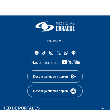
Síguenos en:
facebook
tiktok
instagram
twitter
whatsapp
google
youtube-
Más contenido en
footer
Descarga nuestra app en
Descarga nuestra app en
RED DE PORTALES