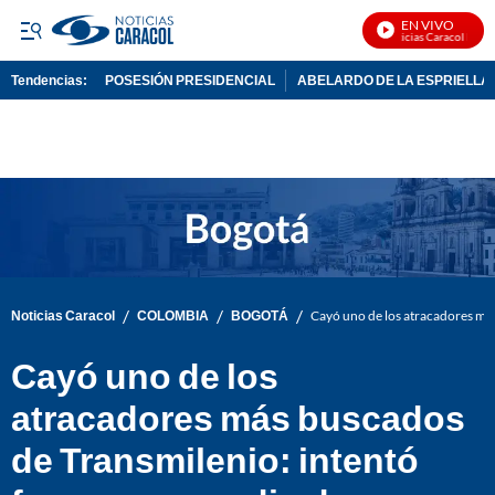
EN VIVO
Noticias Caracol En Viv
Tendencias:
POSESIÓN PRESIDENCIAL
ABELARDO DE LA ESPRIELLA
PUBLICIDAD
/
/
/
Noticias Caracol
COLOMBIA
BOGOTÁ
Cayó uno de los atracadores más
Cayó uno de los
atracadores más buscados
de Transmilenio: intentó