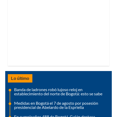
Lo último
Banda de ladrones robó lujoso reloj en
establecimiento del norte de Bogotá: esto se sabe
Medidas en Bogotá el 7 de agosto por posesión
presidencial de Abelardo de la Espriella
En cumpleaños 488 de Bogotá, Galán destaca