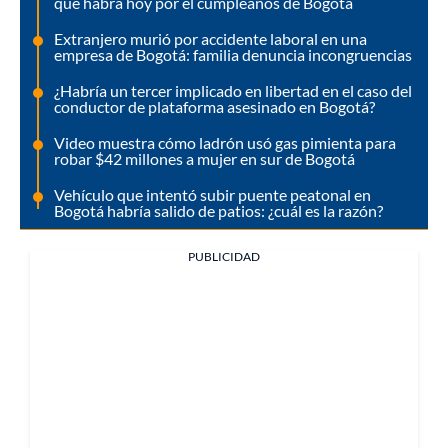
que habrá hoy por el cumpleaños de Bogotá
Extranjero murió por accidente laboral en una
empresa de Bogotá: familia denuncia incongruencias
¿Habría un tercer implicado en libertad en el caso del
conductor de plataforma asesinado en Bogotá?
Video muestra cómo ladrón usó gas pimienta para
robar $42 millones a mujer en sur de Bogotá
Vehículo que intentó subir puente peatonal en
Bogotá habría salido de patios: ¿cuál es la razón?
PUBLICIDAD