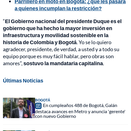
Parrillero en moto en Bogotá: ¿qué les pasará
a quienes incumplan la restricción?
“
El Gobierno nacional del presidente Duque es el
gobierno que ha hecho la mayor inversión en
infraestructura y movilidad sostenible en la
historia de Colombia y Bogotá
. Yo se lo quiero
agradecer, presidente, de verdad, a usted y a todo su
equipo porque es muy fácil hablar, pero obras son
amores”,
sostuvo la mandataria capitalina
.
Últimas Noticias
BOGOTÁ
En cumpleaños 488 de Bogotá, Galán
destaca avances en Metro y anuncia 'gerente'
con nuevo Gobierno