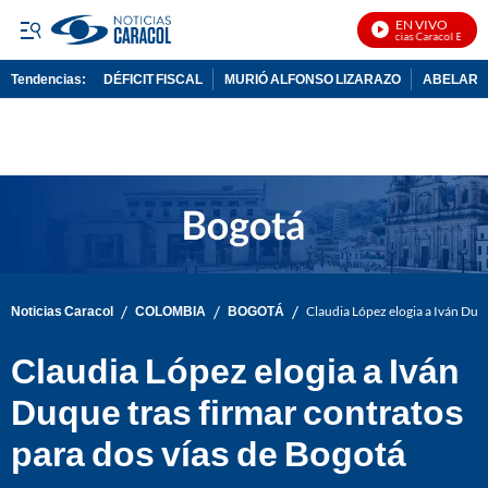
EN VIVO
Noticias Caracol En Vivo
Tendencias:
DÉFICIT FISCAL
MURIÓ ALFONSO LIZARAZO
ABELARDO
PUBLICIDAD
/
/
/
Noticias Caracol
COLOMBIA
BOGOTÁ
Claudia López elogia a Iván Duqu
Claudia López elogia a Iván
Duque tras firmar contratos
para dos vías de Bogotá