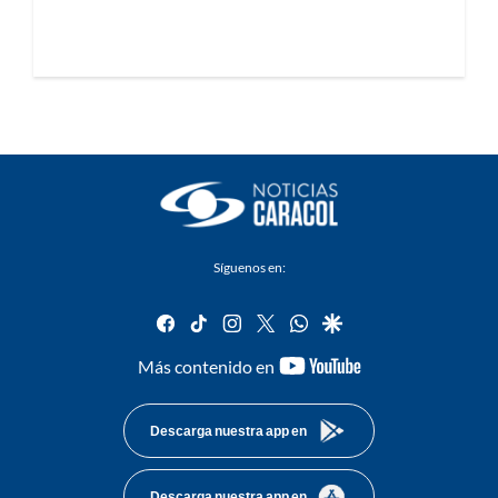
Síguenos en:
facebook
tiktok
instagram
twitter
whatsapp
google
youtube-
Más contenido en
footer
Descarga nuestra app en
Descarga nuestra app en