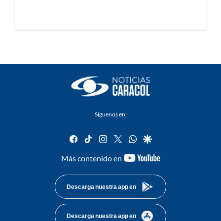
Síguenos en:
facebook
tiktok
instagram
twitter
whatsapp
google
youtube-
Más contenido en
footer
Descarga nuestra app en
Descarga nuestra app en