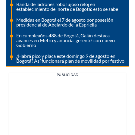
Banda de ladrones robó lujoso reloj en
establecimiento del norte de Bogotá: esto se sabe
Medidas en Bogotá el 7 de agosto por posesión
presidencial de Abelardo de la Espriella
En cumpleaños 488 de Bogotá, Galán destaca
avances en Metro y anuncia 'gerente' con nuevo
Gobierno
¿Habrá pico y placa este domingo 9 de agosto en
Bogotá? Así funcionará plan de movilidad por festivo
PUBLICIDAD