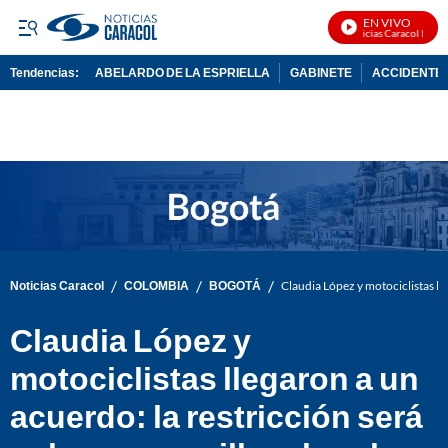
EN VIVO
Noticias Caracol En Viv
Tendencias:
ABELARDO DE LA ESPRIELLA
GABINETE
ACCIDENTE 
PUBLICIDAD
/
/
/
Noticias Caracol
COLOMBIA
BOGOTÁ
Claudia López y motociclistas ll
Claudia López y
motociclistas llegaron a un
acuerdo: la restricción será