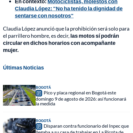
En contexto:
Motociclistas, molestos con
Claudia López: "No ha tenido la dignidad de
sentarse con nosotros"
Claudia López anunció que la prohibición será solo para
el parrillero hombre, es decir,
las motos sí podrán
circular en dichos horarios con acompañante
mujer.
Últimas Noticias
BOGOTÁ
Pico y placa regional en Bogotá este
domingo 9 de agosto de 2026: así funcionará
la medida
BOGOTÁ
Disparan contra funcionario del Inpec que
llegaba a su casa de trabajar en La Picota de