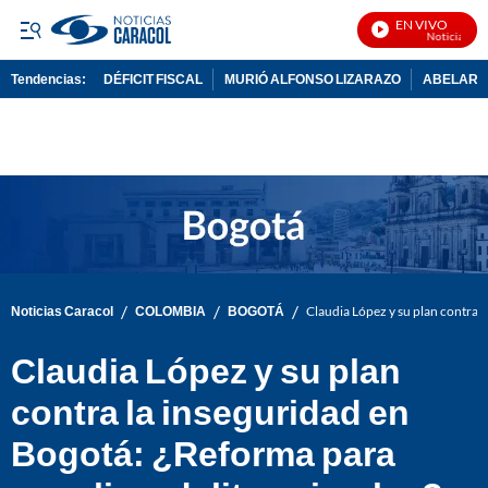
EN VIVO
Noticias Carac
Tendencias:
DÉFICIT FISCAL
MURIÓ ALFONSO LIZARAZO
ABELARDO
PUBLICIDAD
/
/
/
Noticias Caracol
COLOMBIA
BOGOTÁ
Claudia López y su plan contra l
Claudia López y su plan
contra la inseguridad en
Bogotá: ¿Reforma para