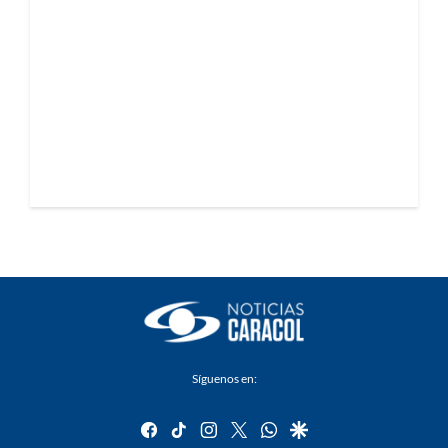
Síguenos en:
facebook
tiktok
instagram
twitter
whatsapp
google