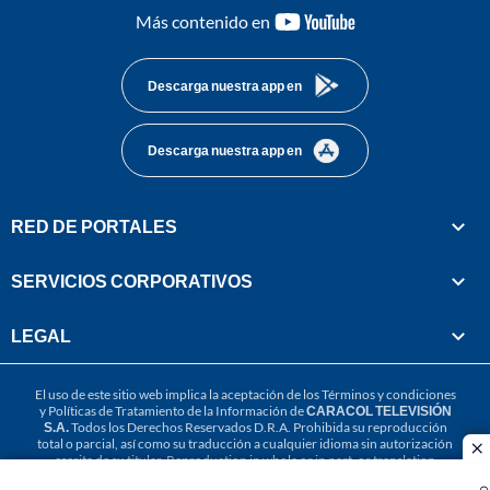
youtube-
Más contenido en
footer
Descarga nuestra app en
Descarga nuestra app en
RED DE PORTALES
SERVICIOS CORPORATIVOS
LEGAL
El uso de este sitio web implica la aceptación de los
Términos y condiciones
y
Políticas de Tratamiento de la Información
de
CARACOL TELEVISIÓN
S.A.
Todos los Derechos Reservados D.R.A. Prohibida su reproducción
total o parcial, así como su traducción a cualquier idioma sin autorización
cl
escrita de su titular. Reproduction in whole or in part, or translation
without written permission is prohibited. All rights reserved 2025.