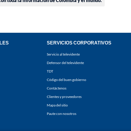
 con toda la información de Colombia y el mundo.
LES
SERVICIOS CORPORATIVOS
Servicio al televidente
Defensor del televidente
TDT
Código del buen gobierno
Contáctenos
Clientes y proveedores
Mapa del sitio
Paute con nosotros