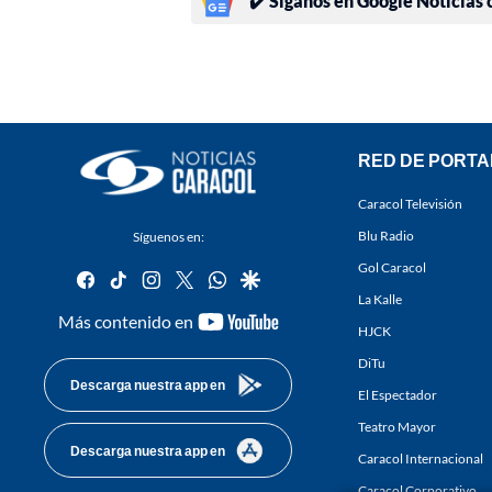
✔️ Síganos en Google Noticias
RED DE PORTA
Caracol Televisión
Blu Radio
Síguenos en:
Gol Caracol
facebook
tiktok
instagram
twitter
whatsapp
google
La Kalle
youtube-
Más contenido en
HJCK
footer
DiTu
Descarga nuestra app en
El Espectador
Teatro Mayor
Descarga nuestra app en
Caracol Internacional
Caracol Corporativo