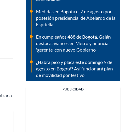
Medidas en Bogotá el 7 de agosto por
posesión presidencial de Abelardo de la
Espriella
En cumpleaños 488 de Bogotá, Galán
destaca avances en Metro y anuncia
'gerente' con nuevo Gobierno
¿Habrá pico y placa este domingo 9 de
agosto en Bogotá? Así funcionará plan
de movilidad por festivo
PUBLICIDAD
lzar a