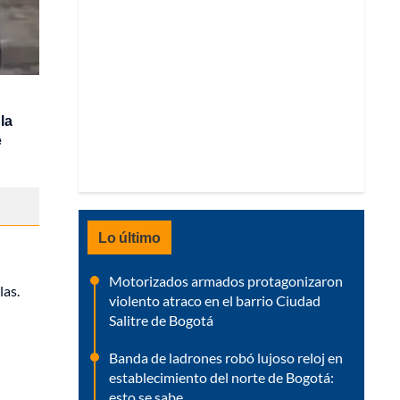
 la
e
Lo último
Motorizados armados protagonizaron
las.
violento atraco en el barrio Ciudad
Salitre de Bogotá
Banda de ladrones robó lujoso reloj en
establecimiento del norte de Bogotá:
esto se sabe