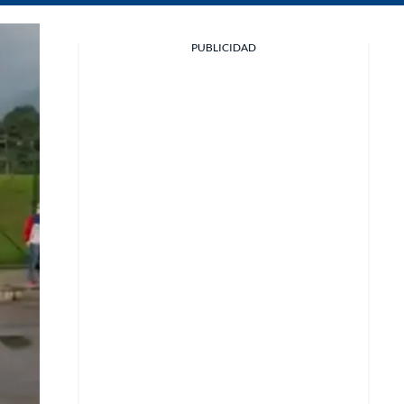
Facebook
PUBLICIDAD
X
Whatsapp
Copiar enlace
Telegram
LinkedIn