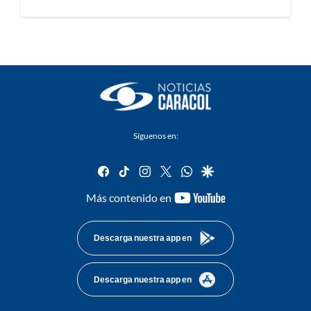
Síguenos en:
facebook
tiktok
instagram
twitter
whatsapp
google
youtube-
Más contenido en
footer
Descarga nuestra app en
Descarga nuestra app en