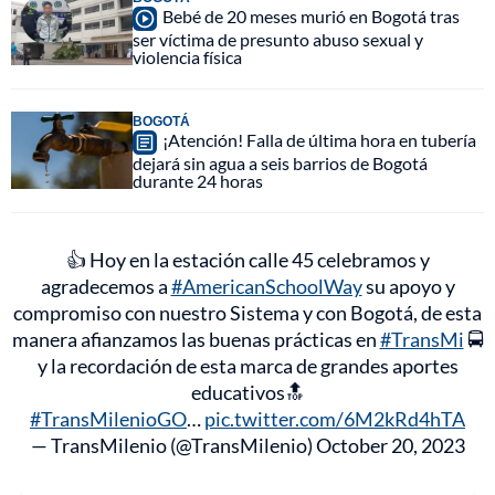
Bebé de 20 meses murió en Bogotá tras
ser víctima de presunto abuso sexual y
violencia física
BOGOTÁ
¡Atención! Falla de última hora en tubería
dejará sin agua a seis barrios de Bogotá
durante 24 horas
👍 Hoy en la estación calle 45 celebramos y
agradecemos a
#AmericanSchoolWay
su apoyo y
compromiso con nuestro Sistema y con Bogotá, de esta
manera afianzamos las buenas prácticas en
#TransMi
🚍
y la recordación de esta marca de grandes aportes
educativos🔝
#TransMilenioGO
…
pic.twitter.com/6M2kRd4hTA
— TransMilenio (@TransMilenio)
October 20, 2023