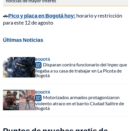
noticias de mayor interés
🚗
Pico y placa en Bogotá hoy:
horario y restricción
para este 12 de agosto
Últimas Noticias
BOGOTÁ
Disparan contra funcionario del Inpec que
llegaba a su casa de trabajar en La Picota de
Bogotá
BOGOTÁ
Motorizados armados protagonizaron
violento atraco en el barrio Ciudad Salitre de
Bogotá
Puntos de pruebas gratis de