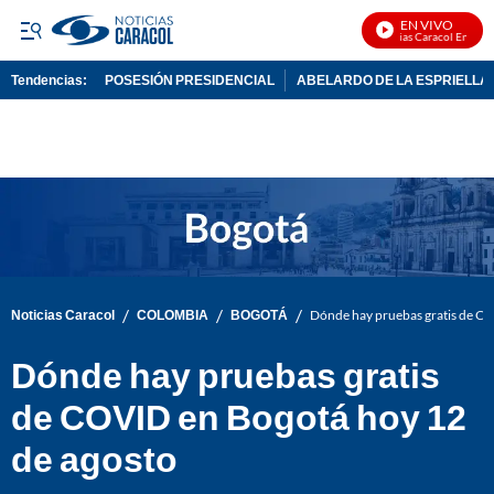
EN VIVO
Noticias Caracol En Vivo
Tendencias:
POSESIÓN PRESIDENCIAL
ABELARDO DE LA ESPRIELLA
PUBLICIDAD
/
/
/
Noticias Caracol
COLOMBIA
BOGOTÁ
Dónde hay pruebas gratis de CO
Dónde hay pruebas gratis
de COVID en Bogotá hoy 12
de agosto