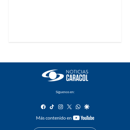
Síguenos en:
facebook
tiktok
instagram
twitter
whatsapp
google
youtube-
Más contenido en
footer