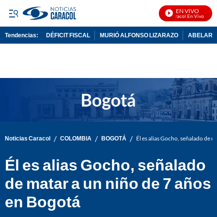
EN VIVO
Noticias Caracol En Vivo
Tendencias:
DÉFICIT FISCAL
MURIÓ ALFONSO LIZARAZO
ABELARDO
PUBLICIDAD
/
/
/
Noticias Caracol
COLOMBIA
BOGOTÁ
Él es alias Gocho, señalado de m
Él es alias Gocho, señalado
de matar a un niño de 7 años
en Bogotá