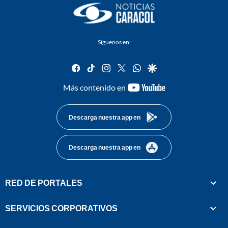
Síguenos en:
facebook
tiktok
instagram
twitter
whatsapp
google
youtube-
Más contenido en
footer
Descarga nuestra app en
Descarga nuestra app en
RED DE PORTALES
SERVICIOS CORPORATIVOS