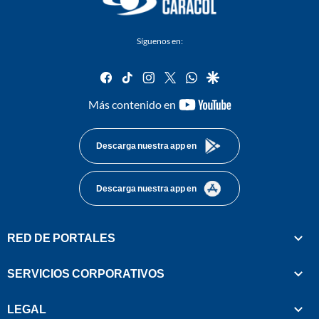
Síguenos en:
facebook
tiktok
instagram
twitter
whatsapp
google
youtube-
Más contenido en
footer
Descarga nuestra app en
Descarga nuestra app en
RED DE PORTALES
SERVICIOS CORPORATIVOS
LEGAL