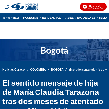
EN VIVO
Noticias Caracol En Vivo
Tendencias:
POSESIÓN PRESIDENCIAL
ABELARDO DE LA ESPRIELLA
PUBLICIDAD
/
/
/
Noticias Caracol
COLOMBIA
BOGOTÁ
El sentido mensaje de hija de M
El sentido mensaje de hija
de María Claudia Tarazona
tras dos meses de atentado