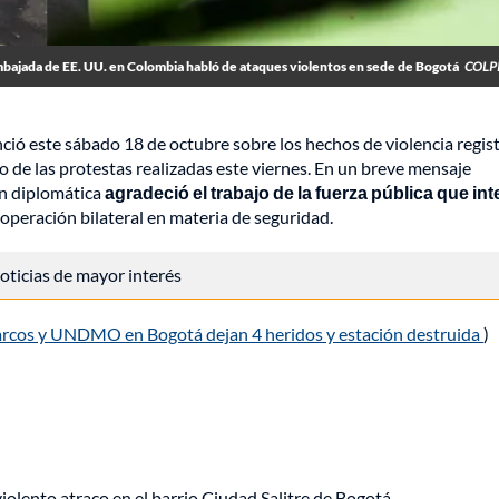
bajada de EE. UU. en Colombia habló de ataques violentos en sede de Bogotá
COLP
ció este sábado 18 de octubre sobre los hechos de violencia regis
o de las protestas realizadas este viernes. En un breve mensaje
ión diplomática
agradeció el trabajo de la fuerza pública que int
operación bilateral en materia de seguridad.
 noticias de mayor interés
rcos y UNDMO en Bogotá dejan 4 heridos y estación destruida
)
lento atraco en el barrio Ciudad Salitre de Bogotá