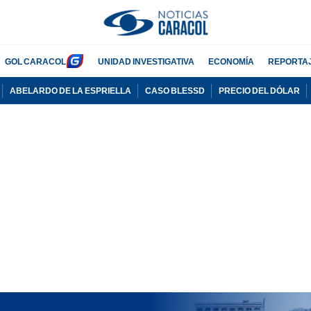
GOL CARACOL
UNIDAD INVESTIGATIVA
ECONOMÍA
REPORTA
ABELARDO DE LA ESPRIELLA
CASO BLESSD
PRECIO DEL DÓLAR
PUBLICIDAD