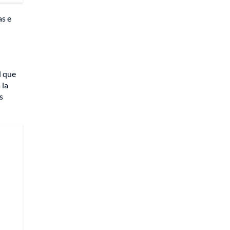
as e
l que
 la
s