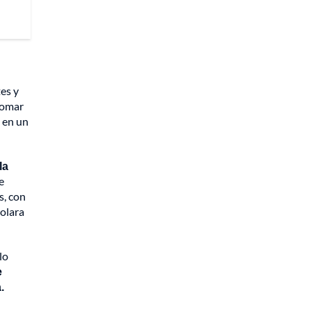
es y
tomar
ó en un
la
e
s, con
rolara
lo
e
.