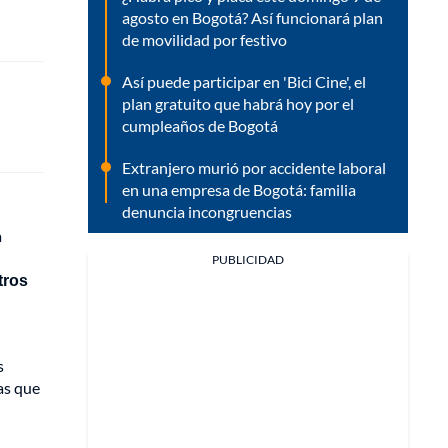
agosto en Bogotá? Así funcionará plan
de movilidad por festivo
Así puede participar en 'Bici Cine', el
plan gratuito que habrá hoy por el
cumpleaños de Bogotá
Extranjero murió por accidente laboral
en una empresa de Bogotá: familia
denuncia incongruencias
a
PUBLICIDAD
tros
s
as que