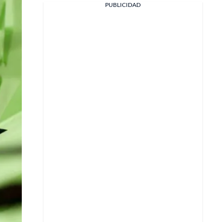
PUBLICIDAD
Facebook
X
Whatsapp
Copiar enlace
Telegram
LinkedIn