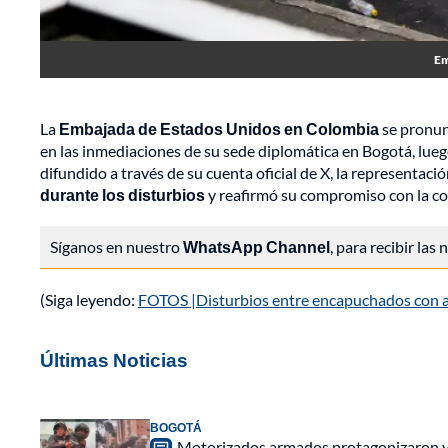
Em
La
Embajada de Estados Unidos en Colombia
se pronun
en las inmediaciones de su sede diplomática en Bogotá, lueg
difundido a través de su cuenta oficial de X, la representac
durante los disturbios
y reafirmó su compromiso con la co
Síganos en nuestro
WhatsApp Channel
, para recibir las
(Siga leyendo:
FOTOS |Disturbios entre encapuchados con a
Últimas Noticias
BOGOTÁ
Motorizados armados protagonizaron vio