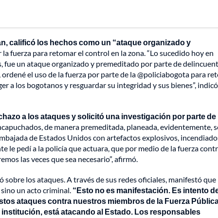
n, calificó los hechos como un “ataque organizado y
la fuerza para retomar el control en la zona. “Lo sucedido hoy en
, fue un ataque organizado y premeditado por parte de delincuent
ordené el uso de la fuerza por parte de la @policiabogota para re
er a los bogotanos y resguardar su integridad y sus bienes”, indic
chazo a los ataques y solicitó una investigación por parte de 
encapuchados, de manera premeditada, planeada, evidentemente, s
 Embajada de Estados Unidos con artefactos explosivos, incendiado
 le pedí a la policía que actuara, que por medio de la fuerza cont
remos las veces que sea necesario”, afirmó.
sobre los ataques. A través de sus redes oficiales, manifestó que 
sino un acto criminal.
“Esto no es manifestación. Es intento d
 estos ataques contra nuestros miembros de la Fuerza Pública
 institución, está atacando al Estado. Los responsables