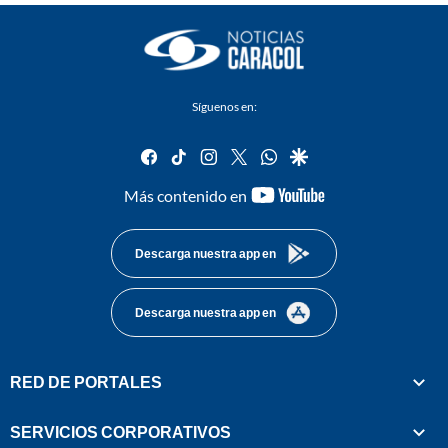
Síguenos en:
facebook
tiktok
instagram
twitter
whatsapp
google
youtube-
Más contenido en
footer
Descarga nuestra app en
Descarga nuestra app en
RED DE PORTALES
SERVICIOS CORPORATIVOS