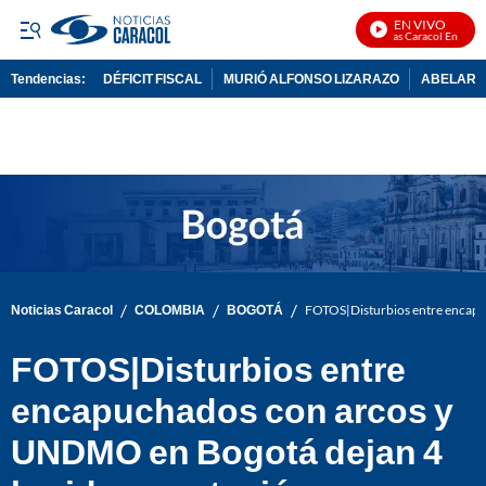
EN VIVO
Noticias Caracol En Vivo
Tendencias:
DÉFICIT FISCAL
MURIÓ ALFONSO LIZARAZO
ABELARDO
PUBLICIDAD
/
/
/
Noticias Caracol
COLOMBIA
BOGOTÁ
FOTOS|Disturbios entre encapu
FOTOS|Disturbios entre
encapuchados con arcos y
UNDMO en Bogotá dejan 4