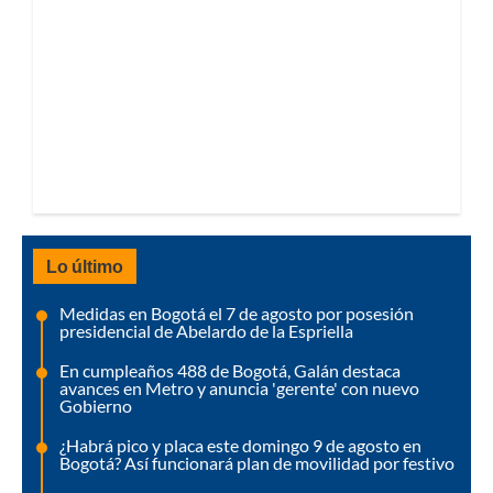
Lo último
Medidas en Bogotá el 7 de agosto por posesión
presidencial de Abelardo de la Espriella
En cumpleaños 488 de Bogotá, Galán destaca
avances en Metro y anuncia 'gerente' con nuevo
Gobierno
¿Habrá pico y placa este domingo 9 de agosto en
Bogotá? Así funcionará plan de movilidad por festivo