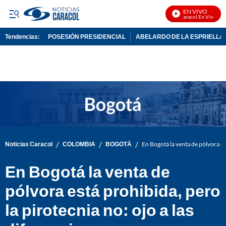
EN VIVO
Noticias Caracol En Vivo
Tendencias:
POSESIÓN PRESIDENCIAL
ABELARDO DE LA ESPRIELLA
PUBLICIDAD
/
/
/
Noticias Caracol
COLOMBIA
BOGOTÁ
En Bogotá la venta de pólvora est
En Bogotá la venta de
pólvora está prohibida, pero
la pirotecnia no: ojo a las