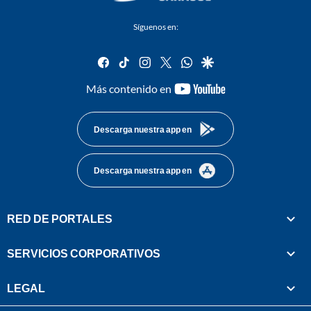
Síguenos en:
facebook
tiktok
instagram
twitter
whatsapp
google
youtube-
Más contenido en
footer
Descarga nuestra app en
Descarga nuestra app en
RED DE PORTALES
SERVICIOS CORPORATIVOS
LEGAL