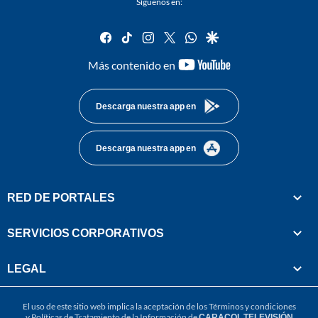
Síguenos en:
facebook
tiktok
instagram
twitter
whatsapp
google
youtube-
Más contenido en
footer
Descarga nuestra app en
Descarga nuestra app en
RED DE PORTALES
SERVICIOS CORPORATIVOS
LEGAL
El uso de este sitio web implica la aceptación de los
Términos y condiciones
y
Políticas de Tratamiento de la Información
de
CARACOL TELEVISIÓN