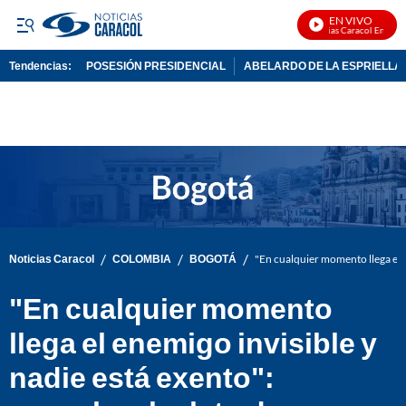
EN VIVO
Noticias Caracol En Vivo
Tendencias:
POSESIÓN PRESIDENCIAL
ABELARDO DE LA ESPRIELLA
PUBLICIDAD
/
/
/
Noticias Caracol
COLOMBIA
BOGOTÁ
"En cualquier momento llega el e
"En cualquier momento
llega el enemigo invisible y
nadie está exento":