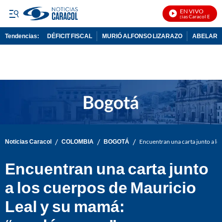
EN VIVO
Noticias Caracol En Vivo
Tendencias:
DÉFICIT FISCAL
MURIÓ ALFONSO LIZARAZO
ABELARDO
PUBLICIDAD
/
/
/
Noticias Caracol
COLOMBIA
BOGOTÁ
Encuentran una carta junto a l
Encuentran una carta junto
a los cuerpos de Mauricio
Leal y su mamá: