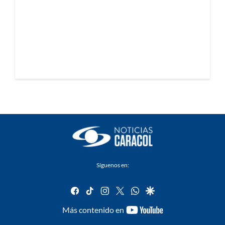
Síguenos en:
facebook
tiktok
instagram
twitter
whatsapp
google
youtube-
Más contenido en
footer