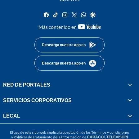
facebook
tiktok
instagram
twitter
whatsapp
google
youtube-
Más contenido en
footer
Descarga nuestra app en
Descarga nuestra app en
RED DE PORTALES
SERVICIOS CORPORATIVOS
LEGAL
El uso de este sitio web implica la aceptación de los
Términos y condiciones
y
Políticas de Tratamiento de la Información
de
CARACOL TELEVISIÓN