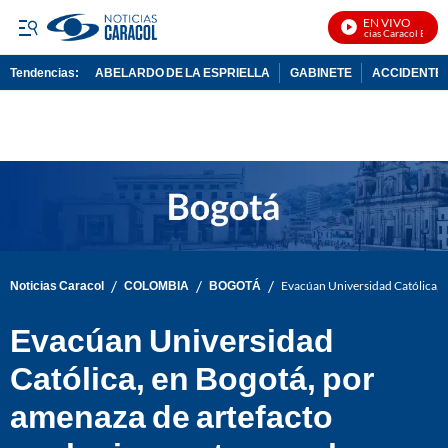
EN VIVO
Noticias Caracol En Vivo
Tendencias:
ABELARDO DE LA ESPRIELLA
GABINETE
ACCIDENTE 
PUBLICIDAD
/
/
/
Noticias Caracol
COLOMBIA
BOGOTÁ
Evacúan Universidad Católica, e
Evacúan Universidad
Católica, en Bogotá, por
amenaza de artefacto