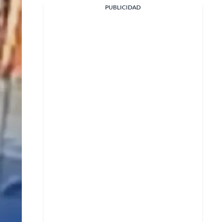
Facebook
PUBLICIDAD
X
Whatsapp
Copiar enlace
Telegram
LinkedIn