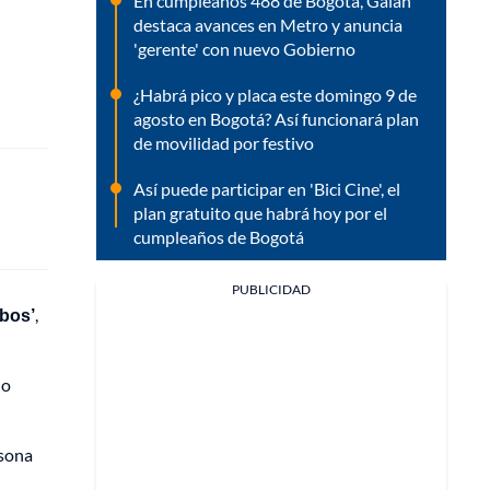
En cumpleaños 488 de Bogotá, Galán
destaca avances en Metro y anuncia
'gerente' con nuevo Gobierno
¿Habrá pico y placa este domingo 9 de
agosto en Bogotá? Así funcionará plan
de movilidad por festivo
Así puede participar en 'Bici Cine', el
plan gratuito que habrá hoy por el
cumpleaños de Bogotá
PUBLICIDAD
obos’
,
lo
rsona