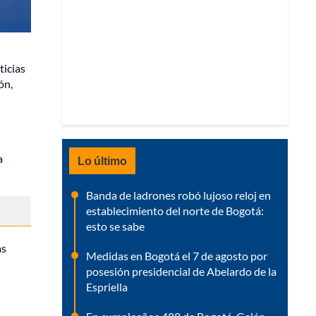
ticias
ón,
a
Lo último
Banda de ladrones robó lujoso reloj en
establecimiento del norte de Bogotá:
esto se sabe
as
Medidas en Bogotá el 7 de agosto por
posesión presidencial de Abelardo de la
Espriella