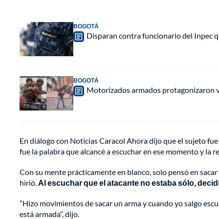
BOGOTÁ
Disparan contra funcionario del Inpec q
BOGOTÁ
Motorizados armados protagonizaron vio
En diálogo con Noticias Caracol Ahora dijo que el sujeto fue
fue la palabra que alcancé a escuchar en ese momento y la re
Con su mente prácticamente en blanco, solo pensó en sacar s
hirió.
Al escuchar que el atacante no estaba sólo, decidió
“Hizo movimientos de sacar un arma y cuando yo salgo escuc
está armada”, dijo.