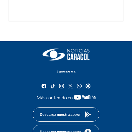
Síguenos en:
facebook
tiktok
instagram
twitter
whatsapp
google
youtube-
Más contenido en
footer
Descarga nuestra app en
Descarga nuestra app en