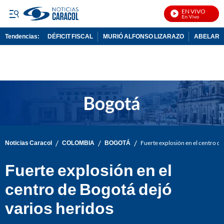
EN VIVO
N
Tendencias:
DÉFICIT FISCAL
MURIÓ ALFONSO LIZARAZO
ABELARDO
PUBLICIDAD
/
/
/
Noticias Caracol
COLOMBIA
BOGOTÁ
Fuerte explosión en el centro de
Fuerte explosión en el
centro de Bogotá dejó
varios heridos