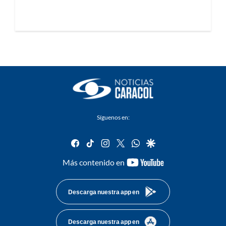
Síguenos en:
facebook
tiktok
instagram
twitter
whatsapp
google
youtube-
Más contenido en
footer
Descarga nuestra app en
Descarga nuestra app en