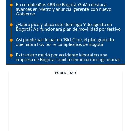
En cumpleaños 488 de Bogotá, Galán destaca
avances en Metro y anuncia 'gerente' con nuevo
Gobierno
¿Habrá pico y placa este domingo 9 de agosto en
Bogotá? Así funcionará plan de movilidad por festivo
Así puede participar en 'Bici Cine', el plan gratuito
que habrá hoy por el cumpleaños de Bogotá
Extranjero murió por accidente laboral en una
empresa de Bogotá: familia denuncia incongruencias
PUBLICIDAD