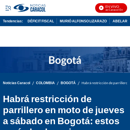
EN VIVO
Noticias Caracol En Vivo
Tendencias:
DÉFICIT FISCAL
MURIÓ ALFONSO LIZARAZO
ABELARDO
PUBLICIDAD
/
/
/
Noticias Caracol
COLOMBIA
BOGOTÁ
Habrá restricción de parrillero 
Habrá restricción de
parrillero en moto de jueves
a sábado en Bogotá: estos