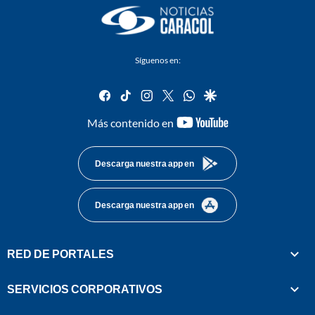
Síguenos en:
facebook
tiktok
instagram
twitter
whatsapp
google
youtube-
Más contenido en
footer
Descarga nuestra app en
Descarga nuestra app en
RED DE PORTALES
SERVICIOS CORPORATIVOS