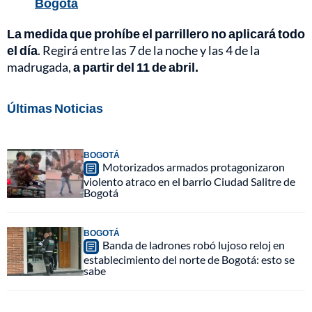
Bogotá
La medida que prohíbe el parrillero no aplicará todo
el día
. Regirá entre las 7 de la noche y las 4 de la
madrugada,
a partir del 11 de abril.
Últimas Noticias
BOGOTÁ
Motorizados armados protagonizaron
violento atraco en el barrio Ciudad Salitre de
Bogotá
BOGOTÁ
Banda de ladrones robó lujoso reloj en
establecimiento del norte de Bogotá: esto se
sabe