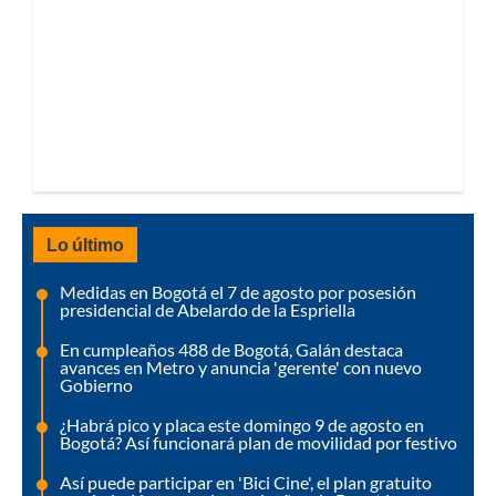
Lo último
Medidas en Bogotá el 7 de agosto por posesión
presidencial de Abelardo de la Espriella
En cumpleaños 488 de Bogotá, Galán destaca
avances en Metro y anuncia 'gerente' con nuevo
Gobierno
¿Habrá pico y placa este domingo 9 de agosto en
Bogotá? Así funcionará plan de movilidad por festivo
Así puede participar en 'Bici Cine', el plan gratuito