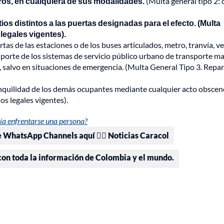
eros, en cualquiera de sus modalidades.
(Multa general tipo 2:
itios distintos a las puertas designadas para el efecto. (Multa
 legales vigentes).
ertas de las estaciones o de los buses articulados, metro, tranvía, v
nsporte de los sistemas de servicio público urbano de transporte m
 salvo en situaciones de emergencia. (Multa General Tipo 3. Repa
anquilidad de los demás ocupantes mediante cualquier acto obscen
os legales vigentes).
ría enfrentarse una persona?
e WhatsApp Channels aquí 👉🏻 Noticias Caracol
 con toda la información de Colombia y el mundo.