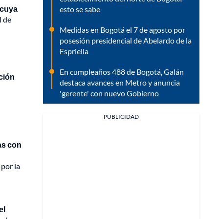
 cuya
esto se sabe
l de
Medidas en Bogotá el 7 de agosto por
posesión presidencial de Abelardo de la
Espriella
En cumpleaños 488 de Bogotá, Galán
ación
destaca avances en Metro y anuncia
'gerente' con nuevo Gobierno
PUBLICIDAD
as con
por la
el