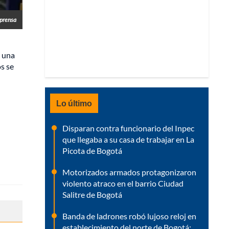
prensa
a una
s se
Lo último
Disparan contra funcionario del Inpec
que llegaba a su casa de trabajar en La
Picota de Bogotá
Motorizados armados protagonizaron
violento atraco en el barrio Ciudad
Salitre de Bogotá
Banda de ladrones robó lujoso reloj en
establecimiento del norte de Bogotá: