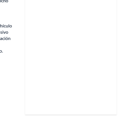
 ocho
ehículo
asivo
ración
o.