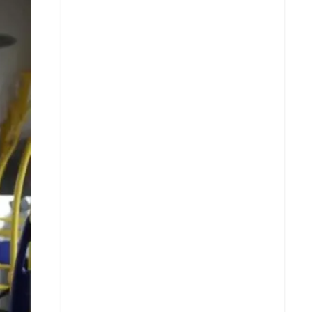
Facebook
X
Whatsapp
Copiar enlace
Telegram
LinkedIn