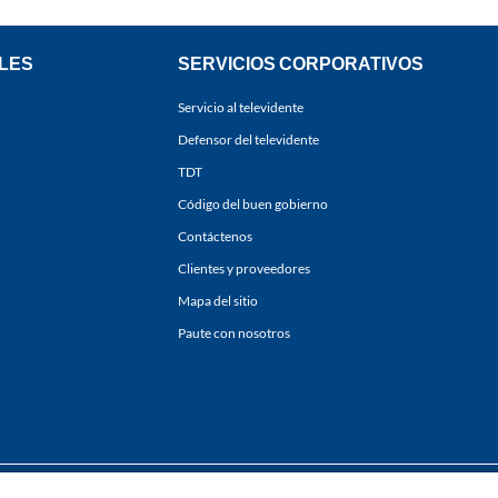
LES
SERVICIOS CORPORATIVOS
Servicio al televidente
Defensor del televidente
TDT
Código del buen gobierno
Contáctenos
Clientes y proveedores
Mapa del sitio
Paute con nosotros
ones
y
Políticas de Tratamiento de la Información
de
CARACOL TELEVISIÓN S.A.
Todo