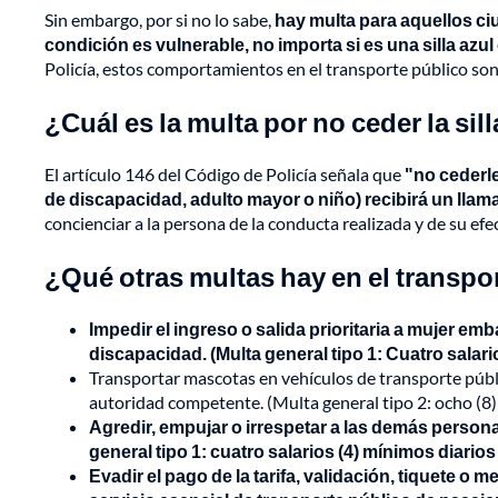
Sin embargo, por si no lo sabe,
hay multa para aquellos ci
condición es vulnerable, no importa si es una silla azul 
Policía, estos comportamientos en el transporte público son
¿Cuál es la multa por no ceder la si
El artículo 146 del Código de Policía señala que
"no cederle
de discapacidad, adulto mayor o niño) recibirá un lla
concienciar a la persona de la conducta realizada y de su efe
¿Qué otras multas hay en el transpo
Impedir el ingreso o salida prioritaria a mujer e
discapacidad. (Multa general tipo 1: Cuatro salari
Transportar mascotas en vehículos de transporte públi
autoridad competente. (Multa general tipo 2: ocho (8) 
Agredir, empujar o irrespetar a las demás persona
general tipo 1: cuatro salarios (4) mínimos diarios
Evadir el pago de la tarifa, validación, tiquete o 