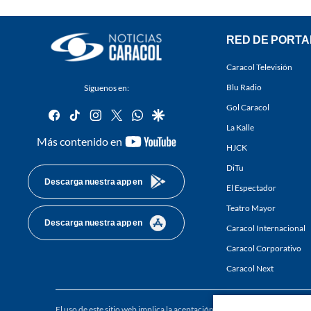
RED DE PORTA
Caracol Televisión
Blu Radio
Síguenos en:
Gol Caracol
facebook
tiktok
instagram
twitter
whatsapp
google
La Kalle
youtube-
Más contenido en
HJCK
footer
DiTu
Descarga nuestra app en
El Espectador
Teatro Mayor
Descarga nuestra app en
Caracol Internacional
Caracol Corporativo
Caracol Next
El uso de este sitio web implica la aceptación de los
Términos y condici