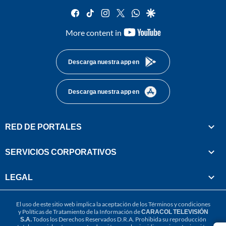
facebook
tiktok
instagram
twitter
whatsapp
google
youtube-
More content in
footer
Descarga nuestra app en
Descarga nuestra app en
RED DE PORTALES
SERVICIOS CORPORATIVOS
LEGAL
El uso de este sitio web implica la aceptación de los
Términos y condiciones
y
Políticas de Tratamiento de la Información
de
CARACOL TELEVISIÓN
S.A.
Todos los Derechos Reservados D.R.A. Prohibida su reproducción