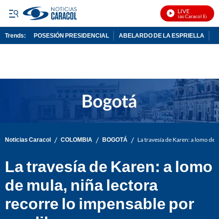
LIVE
Noticias Caracol En Vivo
Trends:
POSESIÓN PRESIDENCIAL
ABELARDO DE LA ESPRIELLA
C
ADVERTISEMENT
/
/
/
Noticias Caracol
COLOMBIA
BOGOTÁ
La travesía de Karen: a lomo de 
La travesía de Karen: a lomo
de mula, niña lectora
recorre lo impensable por