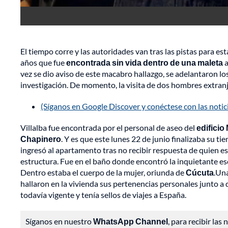
El tiempo corre y las autoridades van tras las pistas para e
años que fue
encontrada sin vida dentro de una maleta
a
vez se dio aviso de este macabro hallazgo, se adelantaron l
investigación. De momento, la visita de dos hombres extranj
(Síganos en Google Discover y conéctese con las noti
Villalba fue encontrada por el personal de aseo del
edificio
Chapinero
. Y es que este lunes 22 de junio finalizaba su ti
ingresó al apartamento tras no recibir respuesta de quien es
estructura. Fue en el baño donde encontró la inquietante esc
Dentro estaba el cuerpo de la mujer, oriunda de
Cúcuta
.Una
hallaron en la vivienda sus pertenencias personales junto a 
todavía vigente y tenía sellos de viajes a España.
Síganos en nuestro
WhatsApp Channel
, para recibir las