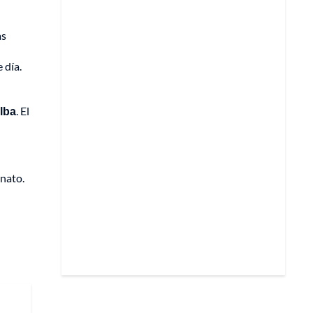
as
e día.
alba
. El
inato.