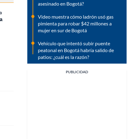
asesinado en Bogotá?
a
Video muestra cómo ladrón usó gas
ia
pimienta para robar $42 millones a
mujer en sur de Bogotá
Vehículo que intentó subir puente
peatonal en Bogotá habría salido de
patios: ¿cuál es la razón?
PUBLICIDAD