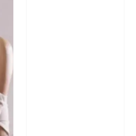
X
Whatsapp
Copiar enlace
Telegram
LinkedIn