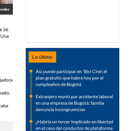
ciales
de 36
. Una
Lo último
Así puede participar en 'Bici Cine', el
plan gratuito que habrá hoy por el
ajadora
cumpleaños de Bogotá
teado.
Extranjero murió por accidente laboral
en una empresa de Bogotá: familia
staba
denuncia incongruencias
¿Habría un tercer implicado en libertad
en el caso del conductor de plataforma