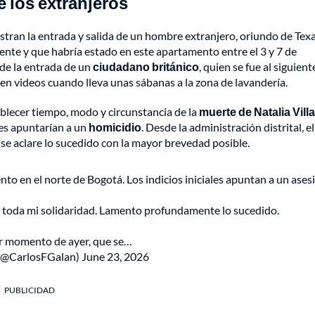
e los extranjeros
tran la entrada y salida de un hombre extranjero, oriundo de Tex
ente y que habría estado en este apartamento entre el 3 y 7 de
 de la entrada de un
ciudadano británico
, quien se fue al siguient
en videos cuando lleva unas sábanas a la zona de lavandería.
blecer tiempo, modo y circunstancia de la
muerte de Natalia Vill
ales apuntarían a un
homicidio
. Desde la administración distrital, el
se aclare lo sucedido con la mayor brevedad posible.
nto en el norte de Bogotá. Los indicios iniciales apuntan a un ases
ia toda mi solidaridad. Lamento profundamente lo sucedido.
r momento de ayer, que se…
 (@CarlosFGalan)
June 23, 2026
PUBLICIDAD