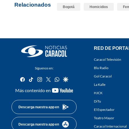
Relacionados
Bogotá
Homicidios
Fem
RED DE PORTA
Caracol Televisión
Blu Radio
Síguenos en:
Gol Caracol
facebook
tiktok
instagram
twitter
whatsapp
google
La Kalle
youtube-
Más contenido en
HJCK
footer
DiTu
Descarga nuestra app en
El Espectador
Teatro Mayor
Descarga nuestra app en
Caracol Internacional