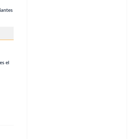
iantes
Whatsapp
Copiar enlace
Telegram
LinkedIn
es el