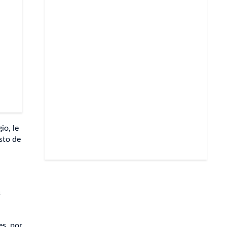
io, le
sto de
s
es, por