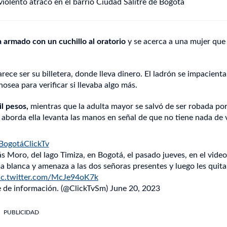
olento atraco en el barrio Ciudad Salitre de Bogotá
armado con un cuchillo al oratorio
y se acerca a una mujer que
arece ser su billetera, donde lleva dinero. El ladrón se impacienta
osea para verificar si llevaba algo más.
l pesos,
mientras que la adulta mayor se salvó de ser robada po
a aborda ella levanta las manos en señal de que no tiene nada de 
BogotáClickTv
ás Moro, del lago Timiza, en Bogotá, el pasado jueves, en el video
ma blanca y amenaza a las dos señoras presentes y luego les quita
ic.twitter.com/McJe94oK7k
e de información. (@ClickTvSm)
June 20, 2023
PUBLICIDAD