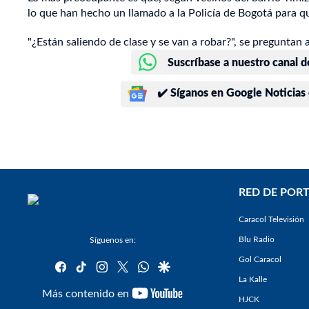
lo que han hecho un llamado a la Policía de Bogotá para qu
"¿Están saliendo de clase y se van a robar?", se preguntan 
Suscríbase a nuestro canal d
✔️ Síganos en Google Noticias
RED DE PORT
Caracol Televisión
Blu Radio
Síguenos en:
Gol Caracol
facebook
tiktok
instagram
twitter
whatsapp
google
La Kalle
youtube-
Más contenido en
HJCK
footer