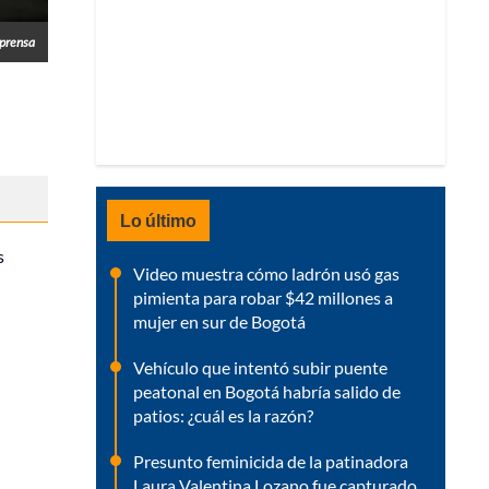
prensa
Lo último
s
Video muestra cómo ladrón usó gas
pimienta para robar $42 millones a
mujer en sur de Bogotá
Vehículo que intentó subir puente
peatonal en Bogotá habría salido de
patios: ¿cuál es la razón?
Presunto feminicida de la patinadora
Laura Valentina Lozano fue capturado