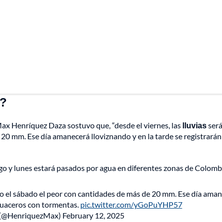
a?
Max Henríquez Daza sostuvo que, “desde el viernes, las
lluvias
ser
 20 mm. Ese día amanecerá lloviznando y en la tarde se registrarán
go y lunes estará pasados por agua en diferentes zonas de Colomb
ndo el sábado el peor con cantidades de más de 20 mm. Ese día ama
aguaceros con tormentas.
pic.twitter.com/yGoPuYHP57
 (@HenriquezMax)
February 12, 2025