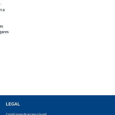
e
n a
as
ogares
LEGAL
Condiciones de acceso a la red