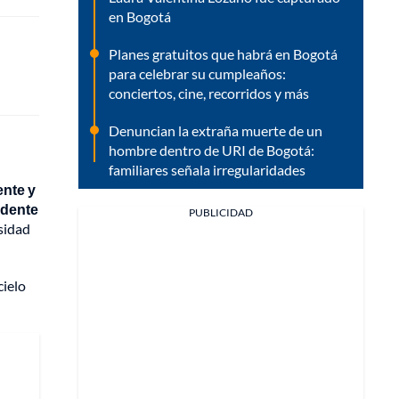
en Bogotá
Planes gratuitos que habrá en Bogotá
para celebrar su cumpleaños:
conciertos, cine, recorridos y más
Denuncian la extraña muerte de un
hombre dentro de URI de Bogotá:
familiares señala irregularidades
ente y
idente
PUBLICIDAD
sidad
cielo