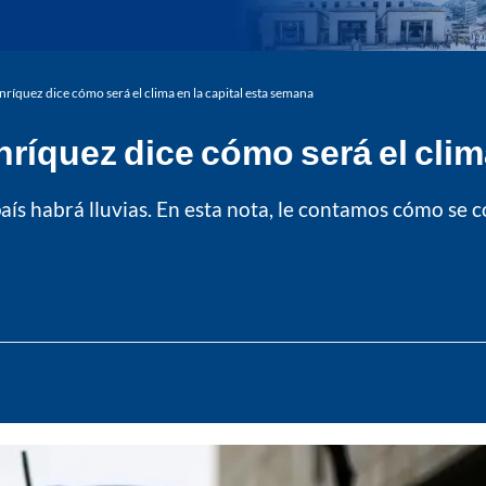
ríquez dice cómo será el clima en la capital esta semana
ríquez dice cómo será el clim
país habrá lluvias. En esta nota, le contamos cómo se 