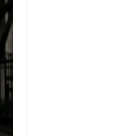
Facebook
X
Whatsapp
Copiar enlace
Telegram
LinkedIn