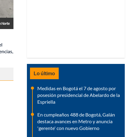
a Norte
el
encias,
Lo último
Medidas en Bogotá el 7 de agosto por
posesión presidencial de Abelardo de la
Espriella
En cumpleaños 488 de Bogotá, Galán
destaca avances en Metro y anuncia
'gerente' con nuevo Gobierno