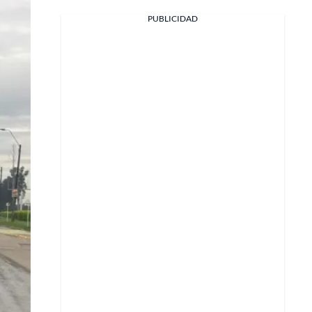
PUBLICIDAD
Facebook
X
Whatsapp
Copiar enlace
Telegram
LinkedIn