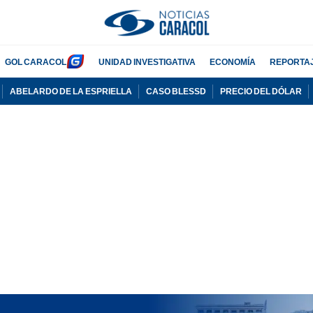
GOL CARACOL
UNIDAD INVESTIGATIVA
ECONOMÍA
REPORTA
ABELARDO DE LA ESPRIELLA
CASO BLESSD
PRECIO DEL DÓLAR
PUBLICIDAD