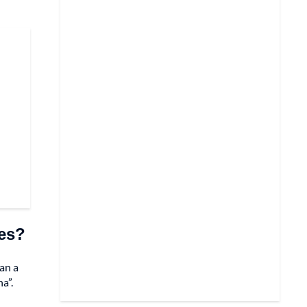
tes?
an a
a”.