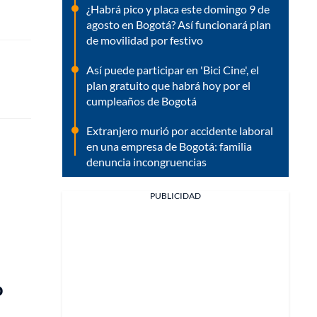
¿Habrá pico y placa este domingo 9 de
agosto en Bogotá? Así funcionará plan
de movilidad por festivo
Así puede participar en 'Bici Cine', el
plan gratuito que habrá hoy por el
cumpleaños de Bogotá
Extranjero murió por accidente laboral
en una empresa de Bogotá: familia
denuncia incongruencias
PUBLICIDAD
o