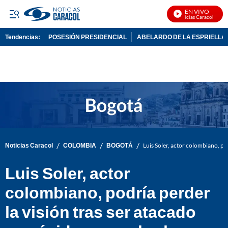
EN VIVO
Noticias Caracol En Viv
Tendencias:
POSESIÓN PRESIDENCIAL
ABELARDO DE LA ESPRIELLA
PUBLICIDAD
/
/
/
Noticias Caracol
COLOMBIA
BOGOTÁ
Luis Soler, actor colombiano, po
Luis Soler, actor
colombiano, podría perder
la visión tras ser atacado