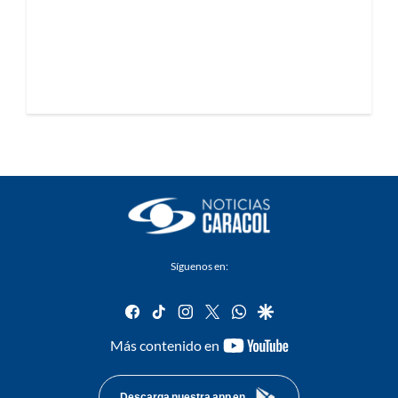
Síguenos en:
facebook
tiktok
instagram
twitter
whatsapp
google
youtube-
Más contenido en
footer
Descarga nuestra app en