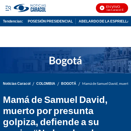
EN VIVO
Noticias Caracol En Vivo
Tendencias:
POSESIÓN PRESIDENCIAL
ABELARDO DE LA ESPRIELLA
PUBLICIDAD
/
/
/
Noticias Caracol
COLOMBIA
BOGOTÁ
Mamá de Samuel David, muerto po
Mamá de Samuel David,
muerto por presunta
golpiza, defiende a su