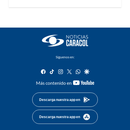
Síguenos en:
facebook
tiktok
instagram
twitter
whatsapp
google
youtube-
Más contenido en
footer
Descarga nuestra app en
Descarga nuestra app en