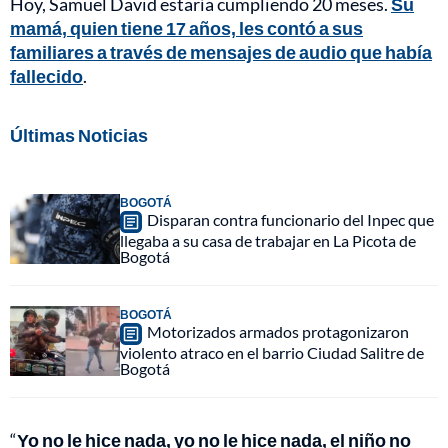
Hoy, Samuel David estaría cumpliendo 20 meses.
Su
mamá, quien tiene 17 años, les contó a sus
familiares a través de mensajes de audio que había
fallecido
.
Últimas Noticias
BOGOTÁ
Disparan contra funcionario del Inpec que
llegaba a su casa de trabajar en La Picota de
Bogotá
BOGOTÁ
Motorizados armados protagonizaron
violento atraco en el barrio Ciudad Salitre de
Bogotá
“
Yo no le hice nada, yo no le hice nada, el niño no