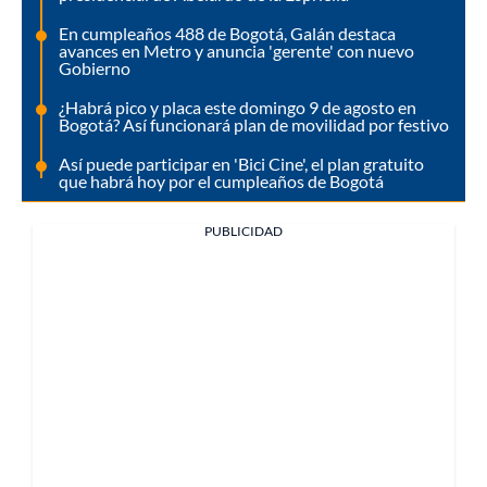
En cumpleaños 488 de Bogotá, Galán destaca
avances en Metro y anuncia 'gerente' con nuevo
Gobierno
¿Habrá pico y placa este domingo 9 de agosto en
Bogotá? Así funcionará plan de movilidad por festivo
Así puede participar en 'Bici Cine', el plan gratuito
que habrá hoy por el cumpleaños de Bogotá
PUBLICIDAD