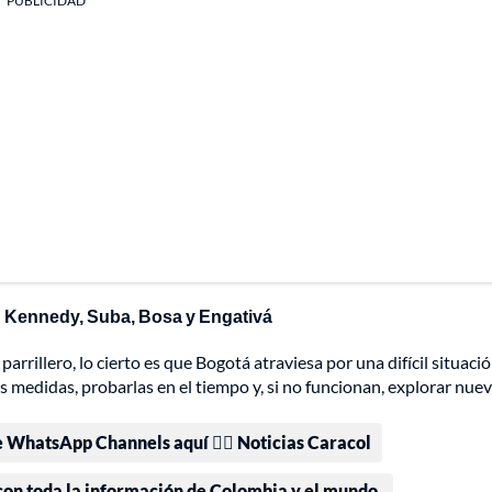
PUBLICIDAD
 Kennedy, Suba, Bosa y Engativá
arrillero, lo cierto es que Bogotá atraviesa por una difícil situaci
 medidas, probarlas en el tiempo y, si no funcionan, explorar nue
e WhatsApp Channels aquí 👉🏻 Noticias Caracol
 con toda la información de Colombia y el mundo.