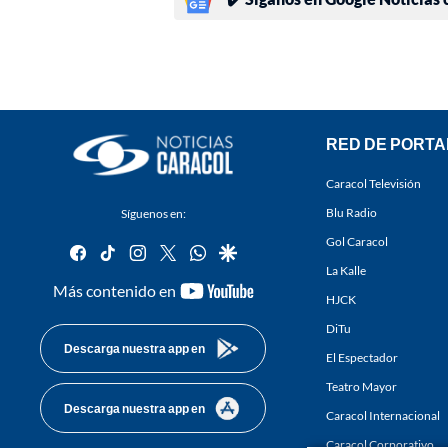
RED DE PORTA
Caracol Televisión
Blu Radio
Síguenos en:
Gol Caracol
facebook
tiktok
instagram
twitter
whatsapp
google
La Kalle
youtube-
Más contenido en
HJCK
footer
DiTu
Descarga nuestra app en
El Espectador
Teatro Mayor
Descarga nuestra app en
Caracol Internacional
Caracol Corporativo