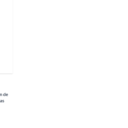
ón de
vas