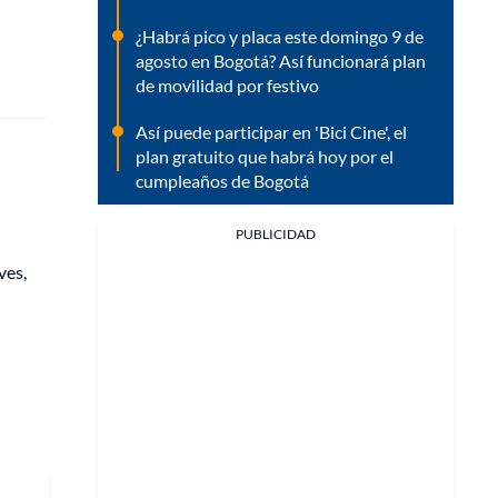
¿Habrá pico y placa este domingo 9 de
agosto en Bogotá? Así funcionará plan
de movilidad por festivo
Así puede participar en 'Bici Cine', el
plan gratuito que habrá hoy por el
cumpleaños de Bogotá
PUBLICIDAD
ves,