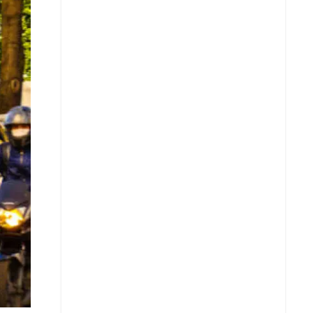
X
Whatsapp
Copiar enlace
Telegram
LinkedIn