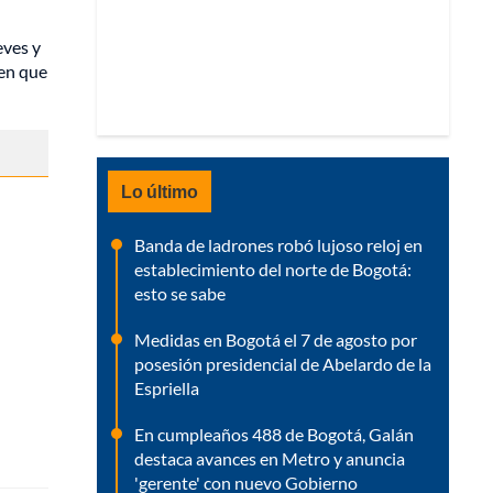
eves y
 en que
Lo último
Banda de ladrones robó lujoso reloj en
establecimiento del norte de Bogotá:
esto se sabe
Medidas en Bogotá el 7 de agosto por
posesión presidencial de Abelardo de la
Espriella
En cumpleaños 488 de Bogotá, Galán
destaca avances en Metro y anuncia
'gerente' con nuevo Gobierno